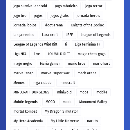
jogo survival android
Jogo tabuleiro
jogo terror
jogo tiro
jogos
jogos gratis
jornada herois
jornada idolos
kloot arena
Knights of the Zodiac
lançamentos
Lara croft
LBFF
League of Legends
League of Legends Wild Rift
li
Liga feminina FF
Liga NFA
live
LOL WILD RIFT
magic chess gogo
mago negro
Maria gamer
mario bros
mario kart
marvel snap
marvel super war
mech arena
Memes
miga cidade
minecraft
MINECRAFT DUNGEONS
miniwold
moba
mobile
Mobile legends
MOCO
mods
Monument Valley
mortal kombat
My Dragon Simulator
My Hero Academia
My Little Universe
naruto