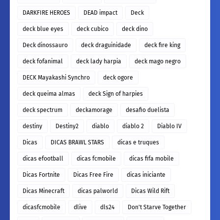
DARKFIRE HEROES
DEAD impact
Deck
deck blue eyes
deck cubico
deck dino
Deck dinossauro
deck draguinidade
deck fire king
deck fofanimal
deck lady harpia
deck mago negro
DECK Mayakashi Synchro
deck ogore
deck queima almas
deck Sign of harpies
deck spectrum
deckamorage
desafio duelista
destiny
Destiny2
diablo
diablo 2
Diablo IV
Dicas
DICAS BRAWL STARS
dicas e truques
dicas efootball
dicas fcmobile
dicas fifa mobile
Dicas Fortnite
Dicas Free Fire
dicas iniciante
Dicas Minecraft
dicas palworld
Dicas Wild Rift
dicasfcmobile
dlive
dls24
Don't Starve Together