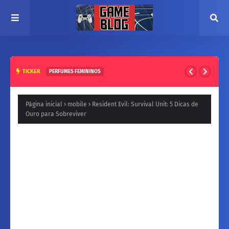
TICKER
PERFUMES FEMININOS
Natura para a Noite: Fragrâncias femininos Intensas e
Inesquecíveis
Página inicial
mobile
Resident Evil: Survival Unit: 5 Dicas de
Ouro para Sobreviver