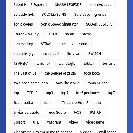
Silent Hill 2 Especial
SMASH LEGENDS
sobrevivencia
soldado hok
SOLO LEVELING
Solo Leveling: Arise
sonic codes
Sonic Speed Simulator
SQUAD BUSTERS
Stardew Valley
STEAM
stean
steve
stonevalley
STRAY
street figther duel
stumble guys
supercell
Survival
SWITCH
T3 ARENA
tank hok
tecnologia
tekken
terraria
The Last of Us
the legend of zelda
toca boca
toca boca compilado
toca life world
tomb raider
top
TOP 10
top3
top5
top5 perfumes
top7
Total football
trailer
Treasure Hunt Simulato
trivias de duelo
Tudo Sobre
tvOS
TWITCH
ubisoft
UFL
Valorant
video
Videogame
Videogame Tiro em primeira pessoa
videos
wallpaper