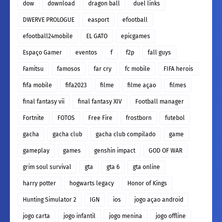
dow
download
dragon ball
duel links
DWERVE PROLOGUE
easport
efootball
efootball24mobile
EL GATO
epicgames
Espaço Gamer
eventos
f
f2p
fall guys
Famitsu
famosos
far cry
fc mobile
FIFA herois
fifa mobile
fifa2023
filme
filme açao
filmes
final fantasy vii
final fantasy XIV
Football manager
Fortnite
FOTOS
Free Fire
frostborn
futebol
gacha
gacha club
gacha club compilado
game
gameplay
games
genshin impact
GOD OF WAR
grim soul survival
gta
gta 6
gta online
harry potter
hogwarts legacy
Honor of Kings
Hunting Simulator 2
IGN
ios
jogo açao android
jogo carta
jogo infantil
jogo menina
jogo offline