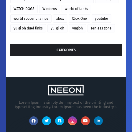
WATCH DOGS
Windows
world of tanks
world soccer champs
xbox
Xbox One
youtube
yu gi oh duel links
yu-gi-oh
yugioh
zenless zone
CATEGORIES
Lorem Ipsum is simply dummy text of the printing and
typesetting industry. Lorem Ipsum has been the industry's.