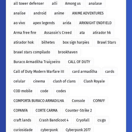
all tower defenser
alli
Among us
analase
analise
android
anime
ANIME ADVENTURES
ao vivo
apex legends
arida
ARKNIGHT ENDFIELD
Arma free fire
Assassin’s Creed
ata
atirador hk
atirador hok
bilhetes
box sign harpies
Brawl Stars
brawl stars compilado
brookhaven
Buraco Armadilha Traiçoeiro
CALL OF DUTY
Call of Duty Modern Warfare III
card armadilha
cards
celular
cinema
clash of clans
Clash Royale
COD mobile
code
codes
COMPORTA BURACO ARMADILHA
Console
COPAFF
COPANFA
CORTE CARMA
Counter-Strike 2
craft lands
Crash Bandicoot 4
CryoFall
cs:go
curiosidade
cyberpunk
Cyberpunk 2077