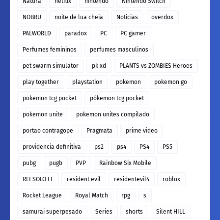
Natura
netflix
nintendo
Nintendo Switch
NOBRU
noite de lua cheia
Noticias
overdox
PALWORLD
paradox
PC
PC gamer
Perfumes femininos
perfumes masculinos
pet swarm simulator
pk xd
PLANTS vs ZOMBIES Heroes
play together
playstation
pokemon
pokemon go
pokemon tcg pocket
pókemon tcg pocket
pokemon unite
pokemon unites compilado
portao contragope
Pragmata
prime video
providencia definitiva
ps2
ps4
PS4
PS5
pubg
pugb
PVP
Rainbow Six Mobile
REI SOLO FF
resident evil
residentevil4
roblox
Rocket League
Royal Match
rpg
s
samurai superpesado
Series
shorts
Silent HILL