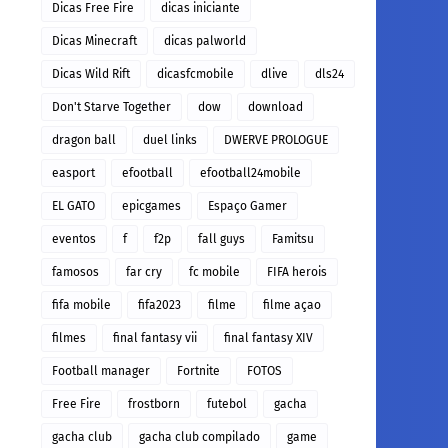
Dicas Free Fire
dicas iniciante
Dicas Minecraft
dicas palworld
Dicas Wild Rift
dicasfcmobile
dlive
dls24
Don't Starve Together
dow
download
dragon ball
duel links
DWERVE PROLOGUE
easport
efootball
efootball24mobile
EL GATO
epicgames
Espaço Gamer
eventos
f
f2p
fall guys
Famitsu
famosos
far cry
fc mobile
FIFA herois
fifa mobile
fifa2023
filme
filme açao
filmes
final fantasy vii
final fantasy XIV
Football manager
Fortnite
FOTOS
Free Fire
frostborn
futebol
gacha
gacha club
gacha club compilado
game