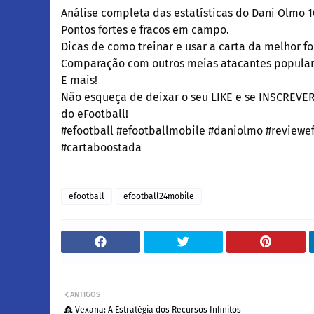
Análise completa das estatísticas do Dani Olmo 1
Pontos fortes e fracos em campo.
Dicas de como treinar e usar a carta da melhor f
Comparação com outros meias atacantes popular
E mais!
Não esqueça de deixar o seu LIKE e se INSCREVER
do eFootball!
#efootball #efootballmobile #daniolmo #reviewef
#cartaboostada
efootball
efootball24mobile
ANTIGOS
👸 Vexana: A Estratégia dos Recursos Infinitos