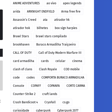
ANIME ADVENTURES
ao vivo
apex legends
arida
ARKNIGHT ENDFIELD
Arma free fire
Assassin’s Creed
ata
atirador hk
atirador hok
bilhetes
box sign harpies
Brawl Stars
brawl stars compilado
brookhaven
Buraco Armadilha Traiçoeiro
CALL OF DUTY
Call of Duty Modern Warfare III
card armadilha
cards
celular
cinema
clash of clans
Clash Royale
COD mobile
code
codes
COMPORTA BURACO ARMADILHA
Console
COPAFF
COPANFA
CORTE CARMA
Counter-Strike 2
craft lands
E
Crash Bandicoot 4
CryoFall
cs:go
curiosidade
cyberpunk
Cyberpunk 2077