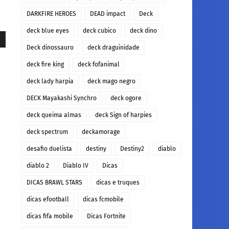
DARKFIRE HEROES
DEAD impact
Deck
deck blue eyes
deck cubico
deck dino
Deck dinossauro
deck draguinidade
deck fire king
deck fofanimal
deck lady harpia
deck mago negro
DECK Mayakashi Synchro
deck ogore
deck queima almas
deck Sign of harpies
deck spectrum
deckamorage
desafio duelista
destiny
Destiny2
diablo
diablo 2
Diablo IV
Dicas
DICAS BRAWL STARS
dicas e truques
dicas efootball
dicas fcmobile
dicas fifa mobile
Dicas Fortnite