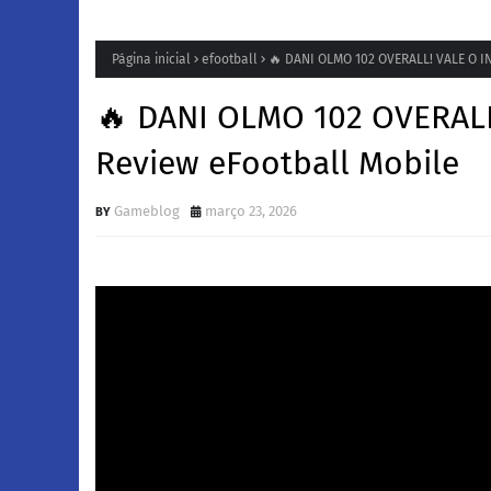
Página inicial
efootball
🔥 DANI OLMO 102 OVERALL! VALE O I
🔥 DANI OLMO 102 OVERALL
Review eFootball Mobile
Gameblog
março 23, 2026