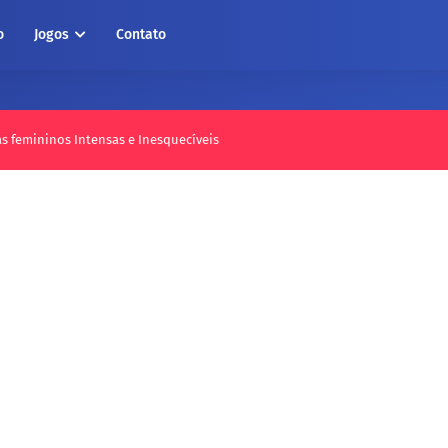
o
Jogos
Contato
as femininos Intensas e Inesquecíveis