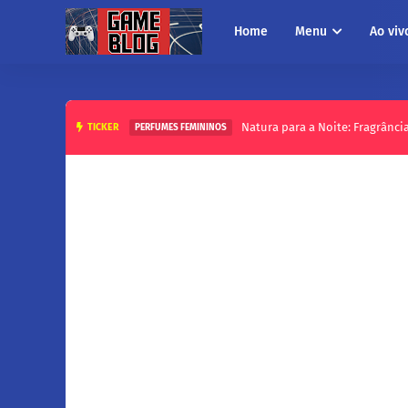
Home
Menu
Ao viv
Natura para a Noite: Fragrânci
TICKER
PERFUMES FEMININOS