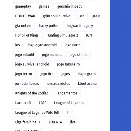
gameplay
games
genshin impact
GOD OF WAR
grim soul survival
gta
gta 6
gta online
harry potter
hogwarts legacy
Honor of Kings
Hunting Simulator 2
IGN
ios
jogo açao android
jogo carta
jogo infantil
jogo menina
jogo offline
jogo survival android
Jogo tabuleiro
jogo terror
jogo tiro
jogos
jogos gratis
jornada herois
jornada idolos
kloot arena
Knights of the Zodiac
lançamentos
Lara croft
LBFF
League of Legends
League of Legends Wild Rift
li
Liga feminina FF
Liga NFA
live