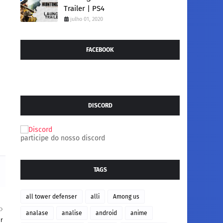
Trailer | PS4
julho 01, 2020
FACEBOOK
DISCORD
participe do nosso discord
TAGS
all tower defenser
alli
Among us
analase
analise
android
anime
er