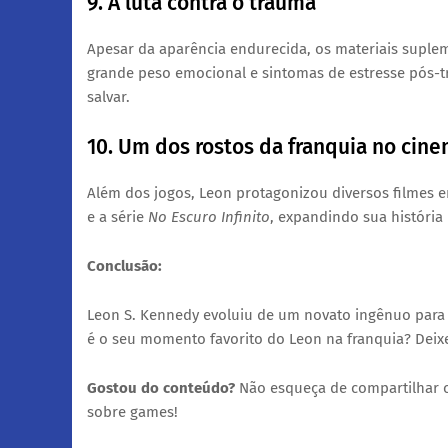
​9. A luta contra o trauma
​Apesar da aparência endurecida, os materiais supl
grande peso emocional e sintomas de estresse pós-t
salvar.
​10. Um dos rostos da franquia no cin
​Além dos jogos, Leon protagonizou diversos filmes
e a série
No Escuro Infinito
, expandindo sua história
Conclusão:
Leon S. Kennedy evoluiu de um novato ingênuo para
é o seu momento favorito do Leon na franquia? Deix
Gostou do conteúdo?
Não esqueça de compartilhar co
sobre games!