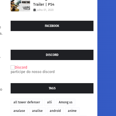
Trailer | PS4
julho 01, 2020
FACEBOOK
e
a.
DISCORD
"
participe do nosso discord
TAGS
lo
all tower defenser
alli
Among us
analase
analise
android
anime