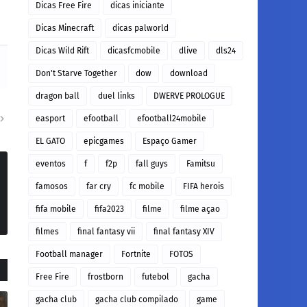
Dicas Free Fire
dicas iniciante
Dicas Minecraft
dicas palworld
Dicas Wild Rift
dicasfcmobile
dlive
dls24
Don't Starve Together
dow
download
dragon ball
duel links
DWERVE PROLOGUE
easport
efootball
efootball24mobile
EL GATO
epicgames
Espaço Gamer
eventos
f
f2p
fall guys
Famitsu
famosos
far cry
fc mobile
FIFA herois
fifa mobile
fifa2023
filme
filme açao
filmes
final fantasy vii
final fantasy XIV
Football manager
Fortnite
FOTOS
Free Fire
frostborn
futebol
gacha
gacha club
gacha club compilado
game