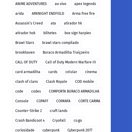
ANIME ADVENTURES
ao vivo
apex legends
arida
ARKNIGHT ENDFIELD
Arma free fire
Assassin’s Creed
ata
atirador hk
atirador hok
bilhetes
box sign harpies
Brawl Stars
brawl stars compilado
brookhaven
Buraco Armadilha Traiçoeiro
CALL OF DUTY
Call of Duty Modern Warfare III
card armadilha
cards
celular
cinema
clash of clans
Clash Royale
COD mobile
code
codes
COMPORTA BURACO ARMADILHA
Console
COPAFF
COPANFA
CORTE CARMA
Counter-Strike 2
craft lands
Crash Bandicoot 4
CryoFall
cs:go
curiosidade
cyberpunk
Cyberpunk 2077