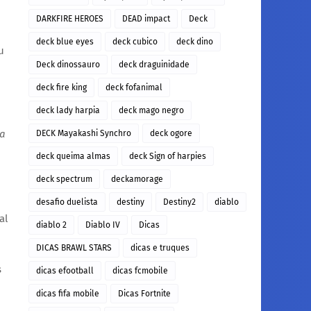
DARKFIRE HEROES
DEAD impact
Deck
deck blue eyes
deck cubico
deck dino
u
Deck dinossauro
deck draguinidade
deck fire king
deck fofanimal
deck lady harpia
deck mago negro
a
DECK Mayakashi Synchro
deck ogore
deck queima almas
deck Sign of harpies
deck spectrum
deckamorage
desafio duelista
destiny
Destiny2
diablo
al
diablo 2
Diablo IV
Dicas
DICAS BRAWL STARS
dicas e truques
s
dicas efootball
dicas fcmobile
dicas fifa mobile
Dicas Fortnite