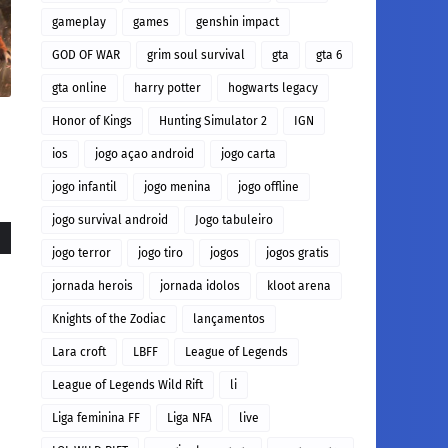
gameplay
games
genshin impact
GOD OF WAR
grim soul survival
gta
gta 6
gta online
harry potter
hogwarts legacy
Honor of Kings
Hunting Simulator 2
IGN
ios
jogo açao android
jogo carta
jogo infantil
jogo menina
jogo offline
jogo survival android
Jogo tabuleiro
jogo terror
jogo tiro
jogos
jogos gratis
jornada herois
jornada idolos
kloot arena
Knights of the Zodiac
lançamentos
Lara croft
LBFF
League of Legends
League of Legends Wild Rift
li
Liga feminina FF
Liga NFA
live