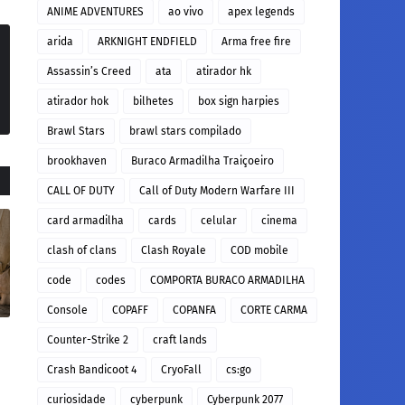
ANIME ADVENTURES
ao vivo
apex legends
arida
ARKNIGHT ENDFIELD
Arma free fire
Assassin’s Creed
ata
atirador hk
atirador hok
bilhetes
box sign harpies
Brawl Stars
brawl stars compilado
brookhaven
Buraco Armadilha Traiçoeiro
CALL OF DUTY
Call of Duty Modern Warfare III
card armadilha
cards
celular
cinema
clash of clans
Clash Royale
COD mobile
code
codes
COMPORTA BURACO ARMADILHA
Console
COPAFF
COPANFA
CORTE CARMA
Counter-Strike 2
craft lands
Crash Bandicoot 4
CryoFall
cs:go
curiosidade
cyberpunk
Cyberpunk 2077