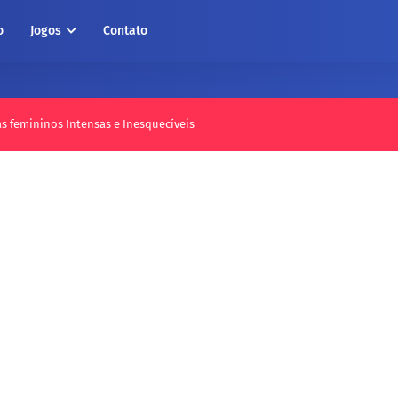
o
Jogos
Contato
as femininos Intensas e Inesquecíveis