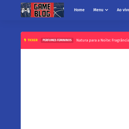
Home
Menu
Ao viv
Natura para a Noite: Fragrânci
TICKER
PERFUMES FEMININOS