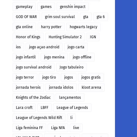
gameplay
games
genshin impact
GOD OF WAR
grim soul survival
gta
gta 6
gta online
harry potter
hogwarts legacy
Honor of Kings
Hunting Simulator 2
IGN
ios
jogo açao android
jogo carta
jogo infantil
jogo menina
jogo offline
jogo survival android
Jogo tabuleiro
jogo terror
jogo tiro
jogos
jogos gratis
jornada herois
jornada idolos
kloot arena
Knights of the Zodiac
lançamentos
Lara croft
LBFF
League of Legends
League of Legends Wild Rift
li
Liga feminina FF
Liga NFA
live