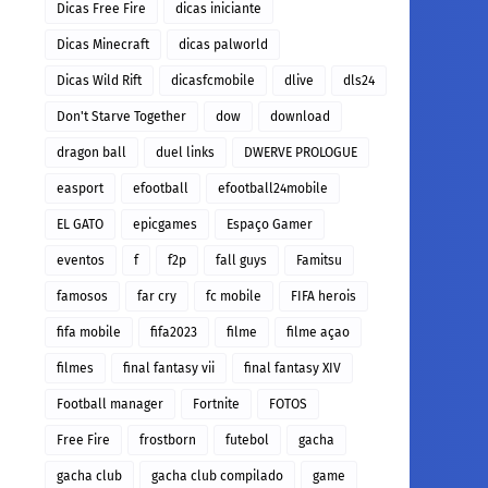
Dicas Free Fire
dicas iniciante
Dicas Minecraft
dicas palworld
Dicas Wild Rift
dicasfcmobile
dlive
dls24
Don't Starve Together
dow
download
dragon ball
duel links
DWERVE PROLOGUE
easport
efootball
efootball24mobile
EL GATO
epicgames
Espaço Gamer
eventos
f
f2p
fall guys
Famitsu
famosos
far cry
fc mobile
FIFA herois
fifa mobile
fifa2023
filme
filme açao
filmes
final fantasy vii
final fantasy XIV
Football manager
Fortnite
FOTOS
Free Fire
frostborn
futebol
gacha
gacha club
gacha club compilado
game