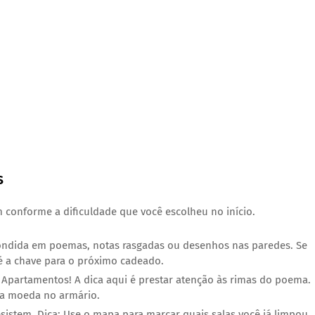
s
 conforme a dificuldade que você escolheu no início.
condida em poemas, notas rasgadas ou desenhos nas paredes. Se
 é a chave para o próximo cadeado.
Apartamentos! A dica aqui é prestar atenção às rimas do poema.
ada moeda no armário.
sistem. Dica: Use o mapa para marcar quais salas você já limpou.