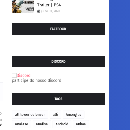
Trailer | PS4
julho 01, 2020
FACEBOOK
DISCORD
participe do nosso discord
TAGS
all tower defenser
alli
Among us
eu
analase
analise
android
anime
o!