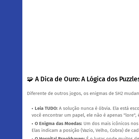
​🧩 A Dica de Ouro: A Lógica dos Puzzle
​Diferente de outros jogos, os enigmas de SH2 mudam
Leia TUDO:
A solução nunca é óbvia. Ela está es
você encontrar um papel, ele não é apenas "lore",
O Enigma das Moedas:
Um dos mais icônicos nos 
Elas indicam a posição (Vazio, Velho, Cobra) de c
O Hospital Brookhaven:
É o lugar onde muitos de