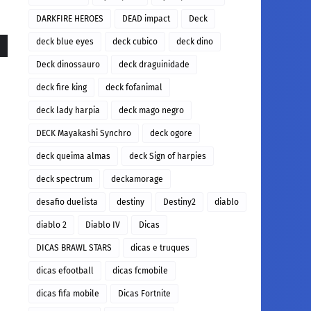
DARKFIRE HEROES
DEAD impact
Deck
deck blue eyes
deck cubico
deck dino
Deck dinossauro
deck draguinidade
deck fire king
deck fofanimal
deck lady harpia
deck mago negro
DECK Mayakashi Synchro
deck ogore
deck queima almas
deck Sign of harpies
deck spectrum
deckamorage
desafio duelista
destiny
Destiny2
diablo
diablo 2
Diablo IV
Dicas
DICAS BRAWL STARS
dicas e truques
dicas efootball
dicas fcmobile
dicas fifa mobile
Dicas Fortnite