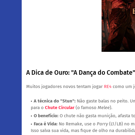
A Dica de Ouro: "A Dança do Combate
​Muitos jogadores novos tentam jogar
RE4
como um jo
A técnica do "Stun":
Não gaste balas no peito. Um
para o
Chute Circular
(o famoso
Melee
).
O benefício:
O chute não gasta munição, afasta t
Faca é Vida:
No Remake, use o
Parry
(L1/LB) no m
Isso salva sua vida, mas fique de olho na durabilid