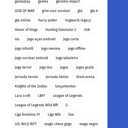
gameplay
games
genshin impact
GOD OF WAR
grim soul survival
gta
gta 6
gta online
harry potter
hogwarts legacy
Honor of Kings
Hunting Simulator 2
IGN
ios
jogo açao android
jogo carta
jogo infantil
jogo menina
jogo offline
jogo survival android
Jogo tabuleiro
jogo terror
jogo tiro
jogos
jogos gratis
jornada herois
jornada idolos
kloot arena
Knights of the Zodiac
lançamentos
Lara croft
LBFF
League of Legends
League of Legends Wild Rift
li
Liga feminina FF
Liga NFA
live
LOL WILD RIFT
magic chess gogo
mago negro