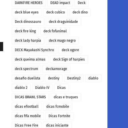
DARKFIRE HEROES
DEAD impact
Deck
deck blue eyes
deck cubico
deck dino
Deck dinossauro
deck draguinidade
deck fire king
deck fofanimal
deck lady harpia
deck mago negro
DECK Mayakashi Synchro
deck ogore
deck queima almas
deck Sign of harpies
deck spectrum
deckamorage
desafio duelista
destiny
Destiny2
diablo
diablo 2
Diablo IV
Dicas
DICAS BRAWL STARS
dicas e truques
dicas efootball
dicas fcmobile
dicas fifa mobile
Dicas Fortnite
Dicas Free Fire
dicas iniciante