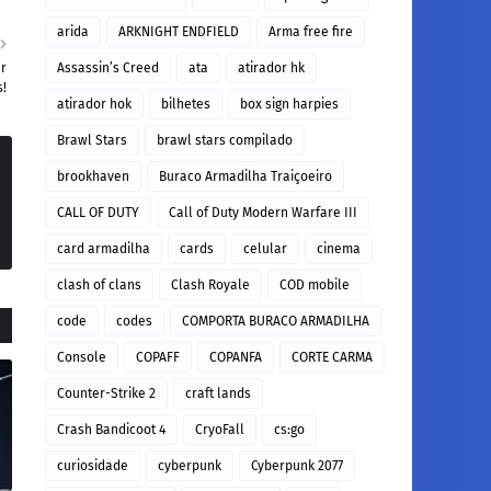
arida
ARKNIGHT ENDFIELD
Arma free fire
ar
Assassin’s Creed
ata
atirador hk
!
atirador hok
bilhetes
box sign harpies
Brawl Stars
brawl stars compilado
brookhaven
Buraco Armadilha Traiçoeiro
CALL OF DUTY
Call of Duty Modern Warfare III
card armadilha
cards
celular
cinema
clash of clans
Clash Royale
COD mobile
code
codes
COMPORTA BURACO ARMADILHA
Console
COPAFF
COPANFA
CORTE CARMA
Counter-Strike 2
craft lands
Crash Bandicoot 4
CryoFall
cs:go
curiosidade
cyberpunk
Cyberpunk 2077