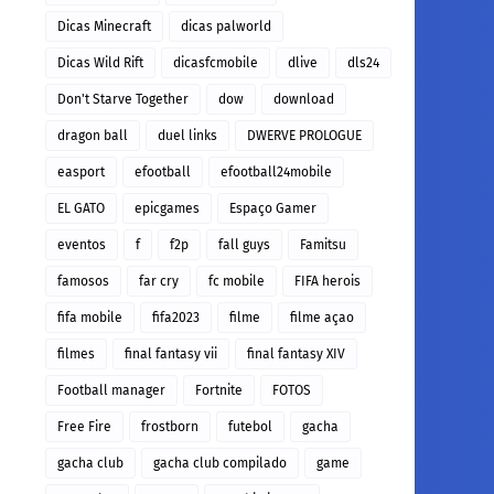
Dicas Minecraft
dicas palworld
Dicas Wild Rift
dicasfcmobile
dlive
dls24
Don't Starve Together
dow
download
dragon ball
duel links
DWERVE PROLOGUE
easport
efootball
efootball24mobile
EL GATO
epicgames
Espaço Gamer
eventos
f
f2p
fall guys
Famitsu
famosos
far cry
fc mobile
FIFA herois
fifa mobile
fifa2023
filme
filme açao
filmes
final fantasy vii
final fantasy XIV
Football manager
Fortnite
FOTOS
Free Fire
frostborn
futebol
gacha
gacha club
gacha club compilado
game