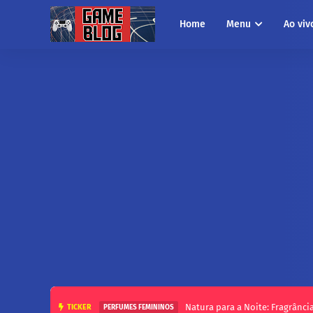
Home
Menu
Ao viv
Top 5 melhores perfumes femininos da N
TICKER
NATURA