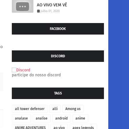
AO VIVO VEM VÊ
julho 01, 2020
FACEBOOK
no
DISCORD
participe do nosso discord
TAGS
all tower defenser
alli
Among us
analase
analise
android
anime
ANIME ADVENTURES
ao vivo
apex legends