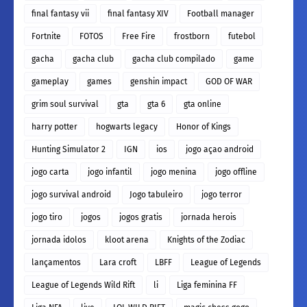
final fantasy vii
final fantasy XIV
Football manager
Fortnite
FOTOS
Free Fire
frostborn
futebol
gacha
gacha club
gacha club compilado
game
gameplay
games
genshin impact
GOD OF WAR
grim soul survival
gta
gta 6
gta online
harry potter
hogwarts legacy
Honor of Kings
Hunting Simulator 2
IGN
ios
jogo açao android
jogo carta
jogo infantil
jogo menina
jogo offline
jogo survival android
Jogo tabuleiro
jogo terror
jogo tiro
jogos
jogos gratis
jornada herois
jornada idolos
kloot arena
Knights of the Zodiac
lançamentos
Lara croft
LBFF
League of Legends
League of Legends Wild Rift
li
Liga feminina FF