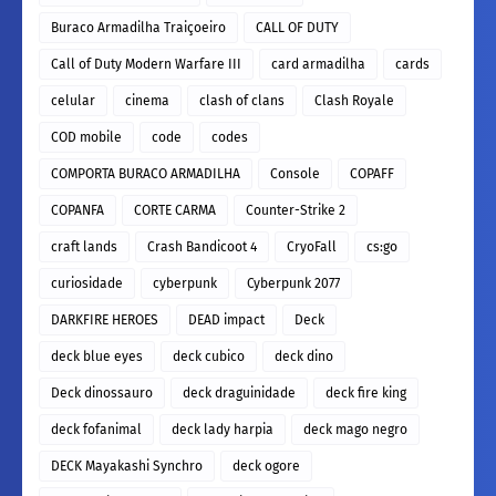
Buraco Armadilha Traiçoeiro
CALL OF DUTY
Call of Duty Modern Warfare III
card armadilha
cards
celular
cinema
clash of clans
Clash Royale
COD mobile
code
codes
COMPORTA BURACO ARMADILHA
Console
COPAFF
COPANFA
CORTE CARMA
Counter-Strike 2
craft lands
Crash Bandicoot 4
CryoFall
cs:go
curiosidade
cyberpunk
Cyberpunk 2077
DARKFIRE HEROES
DEAD impact
Deck
deck blue eyes
deck cubico
deck dino
Deck dinossauro
deck draguinidade
deck fire king
deck fofanimal
deck lady harpia
deck mago negro
DECK Mayakashi Synchro
deck ogore