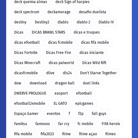
deck queima almas
deck Sign of harpies
deck spectrum
deckamorage
desafio duelista
destiny
Destiny2
diablo
diablo 2
Diablo IV
Dicas
DICAS BRAWL STARS
dicas e truques
dicas efootball
dicas fcmobile
dicas fifa mobile
Dicas Fortnite
Dicas Free Fire
dicas iniciante
Dicas Minecraft
dicas palworld
Dicas Wild Rift
dicasfcmobile
dlive
dls24
Don't Starve Together
dow
download
dragon ball
duel links
DWERVE PROLOGUE
easport
efootball
efootball24mobile
EL GATO
epicgames
Espaço Gamer
eventos
f
f2p
fall guys
Famitsu
famosos
far cry
fc mobile
FIFA herois
fifa mobile
fifa2023
filme
filme açao
filmes