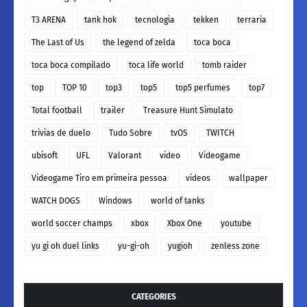
T3 ARENA
tank hok
tecnologia
tekken
terraria
The Last of Us
the legend of zelda
toca boca
toca boca compilado
toca life world
tomb raider
top
TOP 10
top3
top5
top5 perfumes
top7
Total football
trailer
Treasure Hunt Simulato
trivias de duelo
Tudo Sobre
tvOS
TWITCH
ubisoft
UFL
Valorant
video
Videogame
Videogame Tiro em primeira pessoa
videos
wallpaper
WATCH DOGS
Windows
world of tanks
world soccer champs
xbox
Xbox One
youtube
yu gi oh duel links
yu-gi-oh
yugioh
zenless zone
CATEGORIES