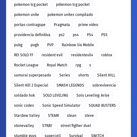
pokemon tcg pocket
pókemon tcg pocket
pokemon unite
pokemon unites compilado
portao contragope
Pragmata
prime video
providencia definitiva
ps2
ps4
PS4
PS5
pubg
pugb
PVP
Rainbow Six Mobile
REI SOLO FF
resident evil
residentevil4
roblox
Rocket League
Royal Match
rpg
s
samurai superpesado
Series
shorts
Silent HILL
Silent Hill 2 Especial
SMASH LEGENDS
sobrevivencia
soldado hok
SOLO LEVELING
Solo Leveling: Arise
sonic codes
Sonic Speed Simulator
SQUAD BUSTERS
Stardew Valley
STEAM
stean
steve
stonevalley
STRAY
street figther duel
stumble guys
supercell
Survival
SWITCH