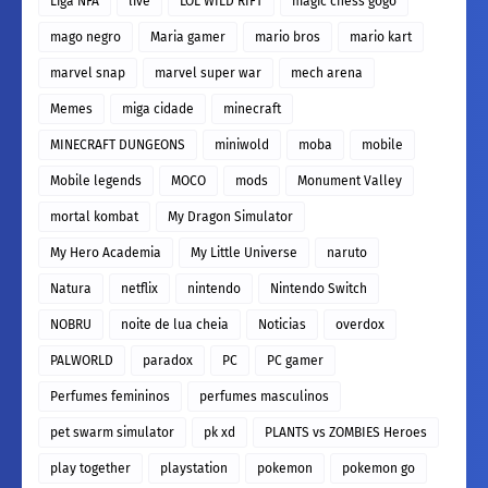
Liga NFA
live
LOL WILD RIFT
magic chess gogo
mago negro
Maria gamer
mario bros
mario kart
marvel snap
marvel super war
mech arena
Memes
miga cidade
minecraft
MINECRAFT DUNGEONS
miniwold
moba
mobile
Mobile legends
MOCO
mods
Monument Valley
mortal kombat
My Dragon Simulator
My Hero Academia
My Little Universe
naruto
Natura
netflix
nintendo
Nintendo Switch
NOBRU
noite de lua cheia
Noticias
overdox
PALWORLD
paradox
PC
PC gamer
Perfumes femininos
perfumes masculinos
pet swarm simulator
pk xd
PLANTS vs ZOMBIES Heroes
play together
playstation
pokemon
pokemon go