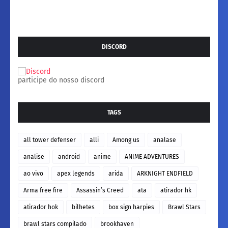
DISCORD
participe do nosso discord
TAGS
all tower defenser
alli
Among us
analase
analise
android
anime
ANIME ADVENTURES
ao vivo
apex legends
arida
ARKNIGHT ENDFIELD
Arma free fire
Assassin’s Creed
ata
atirador hk
atirador hok
bilhetes
box sign harpies
Brawl Stars
brawl stars compilado
brookhaven