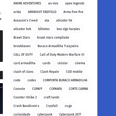
ANIME ADVENTURES
ao vivo
apex legends
arida
ARKNIGHT ENDFIELD
Arma free fire
le
Assassin’s Creed
ata
atirador hk
atirador hok
bilhetes
box sign harpies
Brawl Stars
brawl stars compilado
brookhaven
Buraco Armadilha Traiçoeiro
CALL OF DUTY
Call of Duty Modern Warfare III
card armadilha
cards
celular
cinema
clash of clans
Clash Royale
COD mobile
code
codes
COMPORTA BURACO ARMADILHA
Console
COPAFF
COPANFA
CORTE CARMA
Counter-Strike 2
craft lands
Crash Bandicoot 4
CryoFall
cs:go
curiosidade
cyberpunk
Cyberpunk 2077