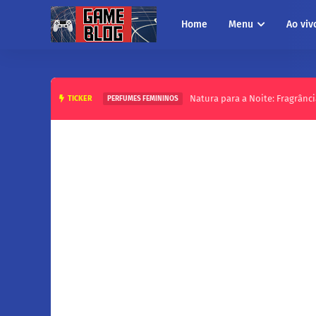
Home
Menu
Ao viv
Natura para a Noite: Fragrânci
TICKER
PERFUMES FEMININOS