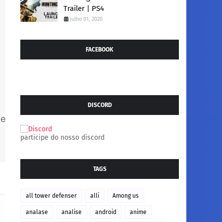
Trailer | PS4
julho 01, 2020
FACEBOOK
DISCORD
 e
participe do nosso discord
TAGS
all tower defenser
alli
Among us
analase
analise
android
anime