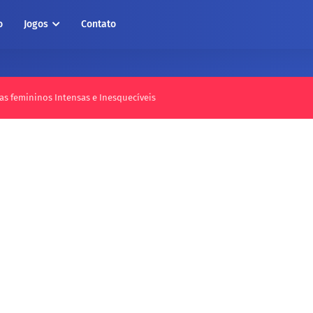
o
Jogos
Contato
as femininos Intensas e Inesquecíveis