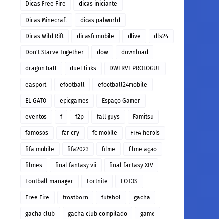
Dicas Free Fire
dicas iniciante
Dicas Minecraft
dicas palworld
Dicas Wild Rift
dicasfcmobile
dlive
dls24
Don't Starve Together
dow
download
dragon ball
duel links
DWERVE PROLOGUE
easport
efootball
efootball24mobile
EL GATO
epicgames
Espaço Gamer
eventos
f
f2p
fall guys
Famitsu
famosos
far cry
fc mobile
FIFA herois
fifa mobile
fifa2023
filme
filme açao
filmes
final fantasy vii
final fantasy XIV
Football manager
Fortnite
FOTOS
Free Fire
frostborn
futebol
gacha
gacha club
gacha club compilado
game