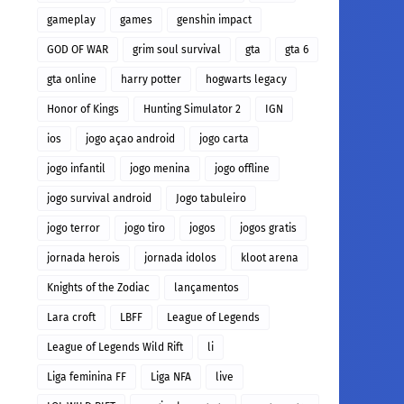
gameplay
games
genshin impact
GOD OF WAR
grim soul survival
gta
gta 6
gta online
harry potter
hogwarts legacy
Honor of Kings
Hunting Simulator 2
IGN
ios
jogo açao android
jogo carta
jogo infantil
jogo menina
jogo offline
jogo survival android
Jogo tabuleiro
jogo terror
jogo tiro
jogos
jogos gratis
jornada herois
jornada idolos
kloot arena
Knights of the Zodiac
lançamentos
Lara croft
LBFF
League of Legends
League of Legends Wild Rift
li
Liga feminina FF
Liga NFA
live