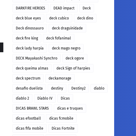
DARKFIRE HEROES
DEAD impact
Deck
deck blue eyes
deck cubico
deck dino
Deck dinossauro
deck draguinidade
deck fire king
deck fofanimal
deck lady harpia
deck mago negro
DECK Mayakashi Synchro
deck ogore
deck queima almas
deck Sign of harpies
deck spectrum
deckamorage
desafio duelista
destiny
Destiny2
diablo
diablo 2
Diablo IV
Dicas
DICAS BRAWL STARS
dicas e truques
dicas efootball
dicas fcmobile
dicas fifa mobile
Dicas Fortnite