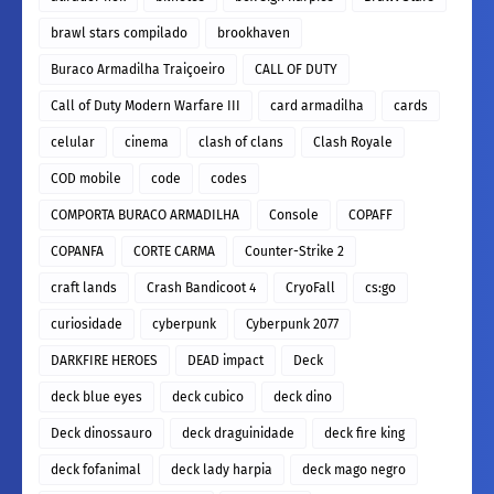
brawl stars compilado
brookhaven
Buraco Armadilha Traiçoeiro
CALL OF DUTY
Call of Duty Modern Warfare III
card armadilha
cards
celular
cinema
clash of clans
Clash Royale
COD mobile
code
codes
COMPORTA BURACO ARMADILHA
Console
COPAFF
COPANFA
CORTE CARMA
Counter-Strike 2
craft lands
Crash Bandicoot 4
CryoFall
cs:go
curiosidade
cyberpunk
Cyberpunk 2077
DARKFIRE HEROES
DEAD impact
Deck
deck blue eyes
deck cubico
deck dino
Deck dinossauro
deck draguinidade
deck fire king
deck fofanimal
deck lady harpia
deck mago negro