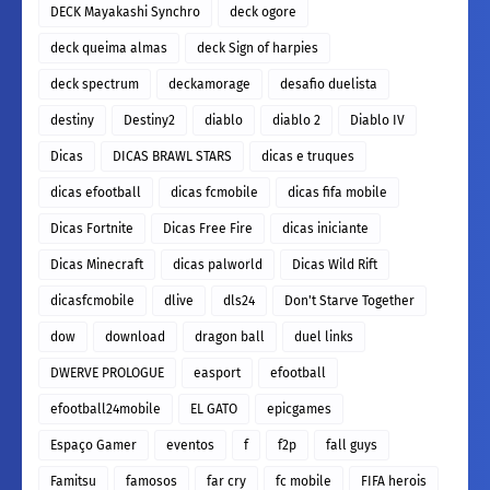
DECK Mayakashi Synchro
deck ogore
deck queima almas
deck Sign of harpies
deck spectrum
deckamorage
desafio duelista
destiny
Destiny2
diablo
diablo 2
Diablo IV
Dicas
DICAS BRAWL STARS
dicas e truques
dicas efootball
dicas fcmobile
dicas fifa mobile
Dicas Fortnite
Dicas Free Fire
dicas iniciante
Dicas Minecraft
dicas palworld
Dicas Wild Rift
dicasfcmobile
dlive
dls24
Don't Starve Together
dow
download
dragon ball
duel links
DWERVE PROLOGUE
easport
efootball
efootball24mobile
EL GATO
epicgames
Espaço Gamer
eventos
f
f2p
fall guys
Famitsu
famosos
far cry
fc mobile
FIFA herois