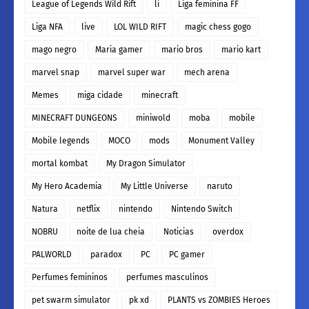
League of Legends Wild Rift
li
Liga feminina FF
Liga NFA
live
LOL WILD RIFT
magic chess gogo
mago negro
Maria gamer
mario bros
mario kart
marvel snap
marvel super war
mech arena
Memes
miga cidade
minecraft
MINECRAFT DUNGEONS
miniwold
moba
mobile
Mobile legends
MOCO
mods
Monument Valley
mortal kombat
My Dragon Simulator
My Hero Academia
My Little Universe
naruto
Natura
netflix
nintendo
Nintendo Switch
NOBRU
noite de lua cheia
Noticias
overdox
PALWORLD
paradox
PC
PC gamer
Perfumes femininos
perfumes masculinos
pet swarm simulator
pk xd
PLANTS vs ZOMBIES Heroes