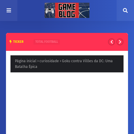
TICKER
TOTAL FOOTBALL
COMO CONSEGUIR PACOTES GRÁTIS NO TOTAL FOOTBALL⚽
Página inicial
curiosidade
Goku contra Vilões da DC: Uma
Batalha Épica