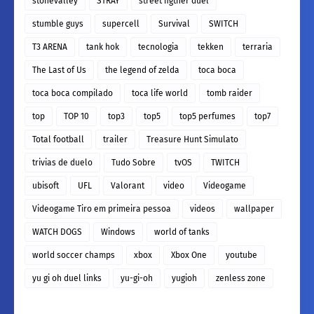
stonevalley
STRAY
street figther duel
stumble guys
supercell
Survival
SWITCH
T3 ARENA
tank hok
tecnologia
tekken
terraria
The Last of Us
the legend of zelda
toca boca
toca boca compilado
toca life world
tomb raider
top
TOP 10
top3
top5
top5 perfumes
top7
Total football
trailer
Treasure Hunt Simulato
trivias de duelo
Tudo Sobre
tvOS
TWITCH
ubisoft
UFL
Valorant
video
Videogame
Videogame Tiro em primeira pessoa
videos
wallpaper
WATCH DOGS
Windows
world of tanks
world soccer champs
xbox
Xbox One
youtube
yu gi oh duel links
yu-gi-oh
yugioh
zenless zone