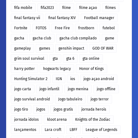
fifa mobile
fifa2023
filme
filme açao
filmes
final fantasy vii
final fantasy XIV
Football manager
Fortnite
FOTOS
Free Fire
frostborn
futebol
gacha
gacha club
gacha club compilado
game
gameplay
games
genshin impact
GOD OF WAR
grim soul survival
gta
gta 6
gta online
harry potter
hogwarts legacy
Honor of Kings
Hunting Simulator 2
IGN
ios
jogo açao android
jogo carta
jogo infantil
jogo menina
jogo offline
jogo survival android
Jogo tabuleiro
jogo terror
jogo tiro
jogos
jogos gratis
jornada herois
jornada idolos
kloot arena
Knights of the Zodiac
lançamentos
Lara croft
LBFF
League of Legends