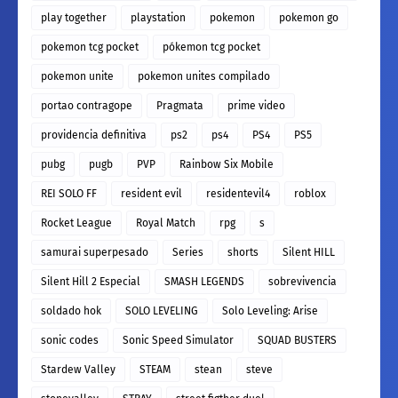
play together
playstation
pokemon
pokemon go
pokemon tcg pocket
pókemon tcg pocket
pokemon unite
pokemon unites compilado
portao contragope
Pragmata
prime video
providencia definitiva
ps2
ps4
PS4
PS5
pubg
pugb
PVP
Rainbow Six Mobile
REI SOLO FF
resident evil
residentevil4
roblox
Rocket League
Royal Match
rpg
s
samurai superpesado
Series
shorts
Silent HILL
Silent Hill 2 Especial
SMASH LEGENDS
sobrevivencia
soldado hok
SOLO LEVELING
Solo Leveling: Arise
sonic codes
Sonic Speed Simulator
SQUAD BUSTERS
Stardew Valley
STEAM
stean
steve