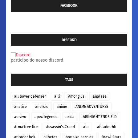
FACEBOOK
DISCORD
participe do nosso discord
TAGS
all tower defenser
alli
Among us
analase
analise
android
anime
ANIME ADVENTURES
ao vivo
apex legends
arida
ARKNIGHT ENDFIELD
Arma free fire
Assassin’s Creed
ata
atirador hk
atirador hok
bilhetes
box sign harpies
Brawl Stars