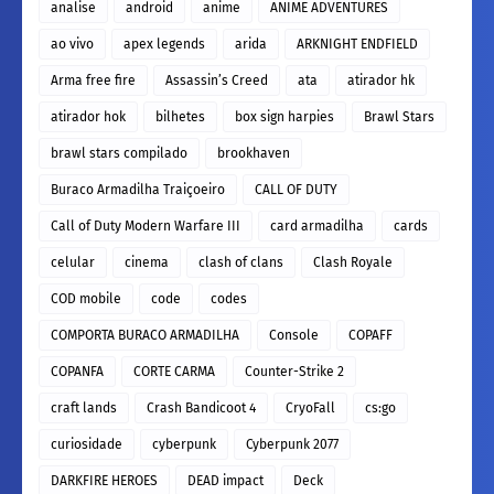
analise
android
anime
ANIME ADVENTURES
ao vivo
apex legends
arida
ARKNIGHT ENDFIELD
Arma free fire
Assassin’s Creed
ata
atirador hk
atirador hok
bilhetes
box sign harpies
Brawl Stars
brawl stars compilado
brookhaven
Buraco Armadilha Traiçoeiro
CALL OF DUTY
Call of Duty Modern Warfare III
card armadilha
cards
celular
cinema
clash of clans
Clash Royale
COD mobile
code
codes
COMPORTA BURACO ARMADILHA
Console
COPAFF
COPANFA
CORTE CARMA
Counter-Strike 2
craft lands
Crash Bandicoot 4
CryoFall
cs:go
curiosidade
cyberpunk
Cyberpunk 2077
DARKFIRE HEROES
DEAD impact
Deck