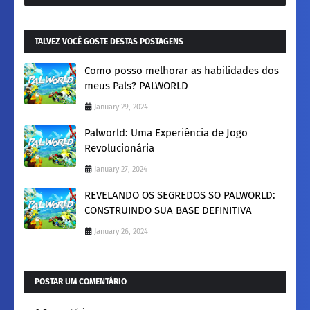
TALVEZ VOCÊ GOSTE DESTAS POSTAGENS
Como posso melhorar as habilidades dos
meus Pals? PALWORLD
January 29, 2024
Palworld: Uma Experiência de Jogo
Revolucionária
January 27, 2024
REVELANDO OS SEGREDOS SO PALWORLD:
CONSTRUINDO SUA BASE DEFINITIVA
January 26, 2024
POSTAR UM COMENTÁRIO