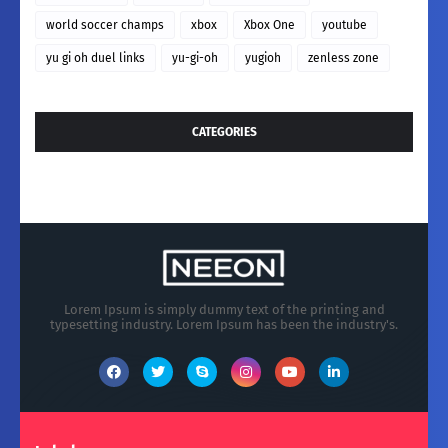
world soccer champs
xbox
Xbox One
youtube
yu gi oh duel links
yu-gi-oh
yugioh
zenless zone
CATEGORIES
Lorem Ipsum is simply dummy text of the printing and
typesetting industry. Lorem Ipsum has been the industry's.