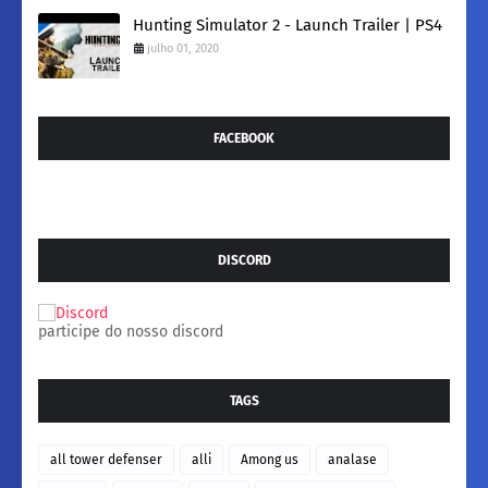
Hunting Simulator 2 - Launch Trailer | PS4
julho 01, 2020
FACEBOOK
DISCORD
participe do nosso discord
TAGS
all tower defenser
alli
Among us
analase