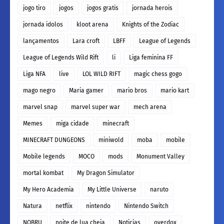
jogo tiro
jogos
jogos gratis
jornada herois
jornada idolos
kloot arena
Knights of the Zodiac
lançamentos
Lara croft
LBFF
League of Legends
League of Legends Wild Rift
li
Liga feminina FF
Liga NFA
live
LOL WILD RIFT
magic chess gogo
mago negro
Maria gamer
mario bros
mario kart
marvel snap
marvel super war
mech arena
Memes
miga cidade
minecraft
MINECRAFT DUNGEONS
miniwold
moba
mobile
Mobile legends
MOCO
mods
Monument Valley
mortal kombat
My Dragon Simulator
My Hero Academia
My Little Universe
naruto
Natura
netflix
nintendo
Nintendo Switch
NOBRU
noite de lua cheia
Noticias
overdox