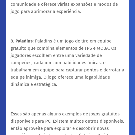
comunidade e oferece várias expansões e modos de
jogo para aprimorar a experiência.
8.
Paladins
: Paladins é um jogo de tiro em equipe
gratuito que combina elementos de FPS e MOBA. Os
jogadores escolhem entre uma variedade de
campeões, cada um com habilidades únicas, e
trabalham em equipe para capturar pontos e derrotar a
equipe inimiga. O jogo oferece uma jogabilidade
dinâmica e estratégica.
Esses são apenas alguns exemplos de jogos gratuitos
disponíveis para PC. Existem muitos outros disponíveis,
então aproveite para explorar e descobrir novas