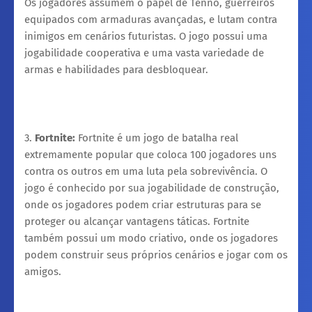
Os jogadores assumem o papel de Tenno, guerreiros
equipados com armaduras avançadas, e lutam contra
inimigos em cenários futuristas. O jogo possui uma
jogabilidade cooperativa e uma vasta variedade de
armas e habilidades para desbloquear.
3.
Fortnite:
Fortnite é um jogo de batalha real
extremamente popular que coloca 100 jogadores uns
contra os outros em uma luta pela sobrevivência. O
jogo é conhecido por sua jogabilidade de construção,
onde os jogadores podem criar estruturas para se
proteger ou alcançar vantagens táticas. Fortnite
também possui um modo criativo, onde os jogadores
podem construir seus próprios cenários e jogar com os
amigos.