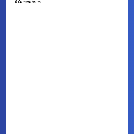
0 Comentários