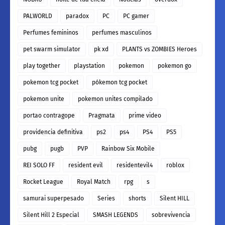
PALWORLD
paradox
PC
PC gamer
Perfumes femininos
perfumes masculinos
pet swarm simulator
pk xd
PLANTS vs ZOMBIES Heroes
play together
playstation
pokemon
pokemon go
pokemon tcg pocket
pókemon tcg pocket
pokemon unite
pokemon unites compilado
portao contragope
Pragmata
prime video
providencia definitiva
ps2
ps4
PS4
PS5
pubg
pugb
PVP
Rainbow Six Mobile
REI SOLO FF
resident evil
residentevil4
roblox
Rocket League
Royal Match
rpg
s
samurai superpesado
Series
shorts
Silent HILL
Silent Hill 2 Especial
SMASH LEGENDS
sobrevivencia