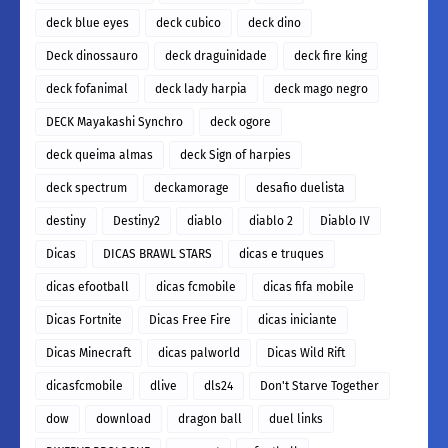
deck blue eyes
deck cubico
deck dino
Deck dinossauro
deck draguinidade
deck fire king
deck fofanimal
deck lady harpia
deck mago negro
DECK Mayakashi Synchro
deck ogore
deck queima almas
deck Sign of harpies
deck spectrum
deckamorage
desafio duelista
destiny
Destiny2
diablo
diablo 2
Diablo IV
Dicas
DICAS BRAWL STARS
dicas e truques
dicas efootball
dicas fcmobile
dicas fifa mobile
Dicas Fortnite
Dicas Free Fire
dicas iniciante
Dicas Minecraft
dicas palworld
Dicas Wild Rift
dicasfcmobile
dlive
dls24
Don't Starve Together
dow
download
dragon ball
duel links