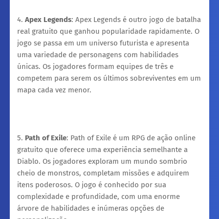
4.
Apex Legends
: Apex Legends é outro jogo de batalha
real gratuito que ganhou popularidade rapidamente. O
jogo se passa em um universo futurista e apresenta
uma variedade de personagens com habilidades
únicas. Os jogadores formam equipes de três e
competem para serem os últimos sobreviventes em um
mapa cada vez menor.
5.
Path of Exile
: Path of Exile é um RPG de ação online
gratuito que oferece uma experiência semelhante a
Diablo. Os jogadores exploram um mundo sombrio
cheio de monstros, completam missões e adquirem
itens poderosos. O jogo é conhecido por sua
complexidade e profundidade, com uma enorme
árvore de habilidades e inúmeras opções de