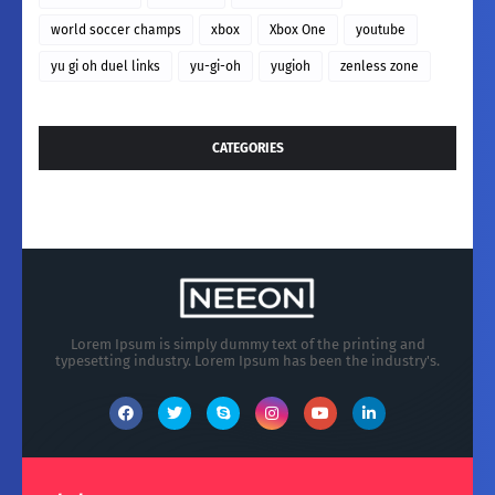
world soccer champs
xbox
Xbox One
youtube
yu gi oh duel links
yu-gi-oh
yugioh
zenless zone
CATEGORIES
Lorem Ipsum is simply dummy text of the printing and
typesetting industry. Lorem Ipsum has been the industry's.