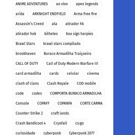
ANIME ADVENTURES
ao vivo
apex legends
arida
ARKNIGHT ENDFIELD
Arma free fire
Assassin’s Creed
ata
atirador hk
atirador hok
bilhetes
box sign harpies
Brawl Stars
brawl stars compilado
brookhaven
Buraco Armadilha Traiçoeiro
CALL OF DUTY
Call of Duty Modern Warfare III
card armadilha
cards
celular
cinema
clash of clans
Clash Royale
COD mobile
code
codes
COMPORTA BURACO ARMADILHA
Console
COPAFF
COPANFA
CORTE CARMA
Counter-Strike 2
craft lands
Crash Bandicoot 4
CryoFall
cs:go
curiosidade
cyberpunk
Cyberpunk 2077