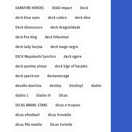
DARKFIRE HEROES
DEAD impact
Deck
deck blue eyes
deck cubico
deck dino
Deck dinossauro
deck draguinidade
deck fire king
deck fofanimal
deck lady harpia
deck mago negro
DECK Mayakashi Synchro
deck ogore
deck queima almas
deck Sign of harpies
deck spectrum
deckamorage
desafio duelista
destiny
Destiny2
diablo
diablo 2
Diablo IV
Dicas
DICAS BRAWL STARS
dicas e truques
dicas efootball
dicas fcmobile
dicas fifa mobile
Dicas Fortnite