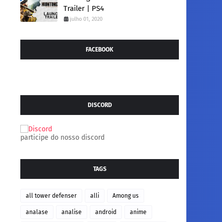
Trailer | PS4
julho 01, 2020
FACEBOOK
DISCORD
participe do nosso discord
TAGS
all tower defenser
alli
Among us
analase
analise
android
anime