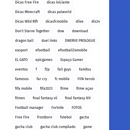
Dicas Free Fire
dicas iniciante
Dicas Minecraft
dicas palworld
Dicas Wild Rift
dicasfcmobile
dlive
dls24
Don't Starve Together
dow
download
dragon ball
duel links
DWERVE PROLOGUE
easport
efootball
efootball24mobile
EL GATO
epicgames
Espaço Gamer
eventos
f
f2p
fall guys
Famitsu
famosos
far cry
fc mobile
FIFA herois
fifa mobile
fifa2023
filme
filme açao
filmes
final fantasy vii
final fantasy XIV
Football manager
Fortnite
FOTOS
Free Fire
frostborn
futebol
gacha
gacha club
gacha club compilado
game