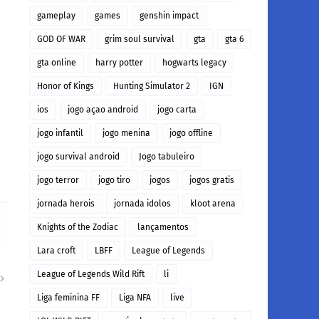
gameplay
games
genshin impact
GOD OF WAR
grim soul survival
gta
gta 6
gta online
harry potter
hogwarts legacy
Honor of Kings
Hunting Simulator 2
IGN
ios
jogo açao android
jogo carta
jogo infantil
jogo menina
jogo offline
jogo survival android
Jogo tabuleiro
jogo terror
jogo tiro
jogos
jogos gratis
jornada herois
jornada idolos
kloot arena
Knights of the Zodiac
lançamentos
Lara croft
LBFF
League of Legends
League of Legends Wild Rift
li
Liga feminina FF
Liga NFA
live