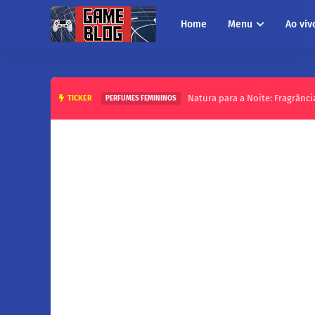
Home
Menu
Ao viv
Natura para a Noite: Fragrânci
TICKER
PERFUMES FEMININOS