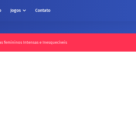
o
Jogos
Contato
as femininos Intensas e Inesquecíveis