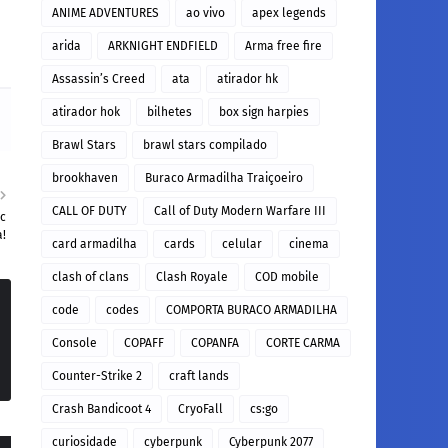
ANIME ADVENTURES
ao vivo
apex legends
arida
ARKNIGHT ENDFIELD
Arma free fire
Assassin’s Creed
ata
atirador hk
atirador hok
bilhetes
box sign harpies
Brawl Stars
brawl stars compilado
brookhaven
Buraco Armadilha Traiçoeiro
CALL OF DUTY
Call of Duty Modern Warfare III
ic
a!
card armadilha
cards
celular
cinema
clash of clans
Clash Royale
COD mobile
code
codes
COMPORTA BURACO ARMADILHA
Console
COPAFF
COPANFA
CORTE CARMA
Counter-Strike 2
craft lands
Crash Bandicoot 4
CryoFall
cs:go
curiosidade
cyberpunk
Cyberpunk 2077