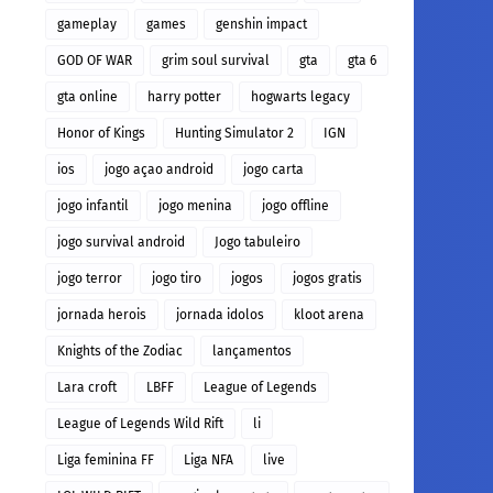
gameplay
games
genshin impact
GOD OF WAR
grim soul survival
gta
gta 6
gta online
harry potter
hogwarts legacy
Honor of Kings
Hunting Simulator 2
IGN
ios
jogo açao android
jogo carta
jogo infantil
jogo menina
jogo offline
jogo survival android
Jogo tabuleiro
jogo terror
jogo tiro
jogos
jogos gratis
jornada herois
jornada idolos
kloot arena
Knights of the Zodiac
lançamentos
Lara croft
LBFF
League of Legends
League of Legends Wild Rift
li
Liga feminina FF
Liga NFA
live