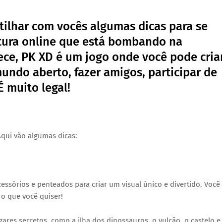
tilhar com vocês algumas dicas para se
ntura online que está bombando na
ece, PK XD é um jogo onde você pode cria
mundo aberto, fazer amigos, participar de
É muito legal!
Aqui vão algumas dicas:
ssórios e penteados para criar um visual único e divertido. Você
o que você quiser!
gares secretos, como a ilha dos dinossauros, o vulcão, o castelo e