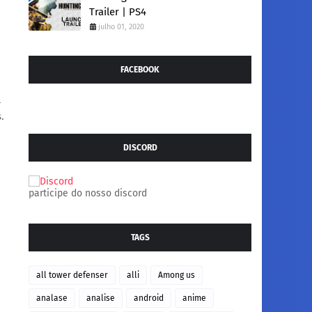
Trailer | PS4
julho 01, 2020
FACEBOOK
l
.
DISCORD
participe do nosso discord
TAGS
all tower defenser
alli
Among us
analase
analise
android
anime