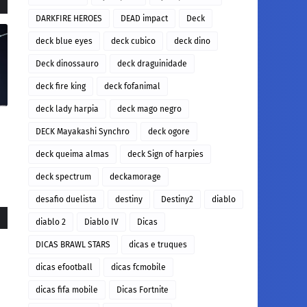
DARKFIRE HEROES
DEAD impact
Deck
deck blue eyes
deck cubico
deck dino
Deck dinossauro
deck draguinidade
deck fire king
deck fofanimal
deck lady harpia
deck mago negro
DECK Mayakashi Synchro
deck ogore
deck queima almas
deck Sign of harpies
deck spectrum
deckamorage
desafio duelista
destiny
Destiny2
diablo
diablo 2
Diablo IV
Dicas
DICAS BRAWL STARS
dicas e truques
dicas efootball
dicas fcmobile
dicas fifa mobile
Dicas Fortnite