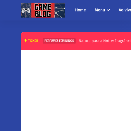
Home
Menu
Ao viv
Natura para a Noite: Fragrânci
TICKER
PERFUMES FEMININOS