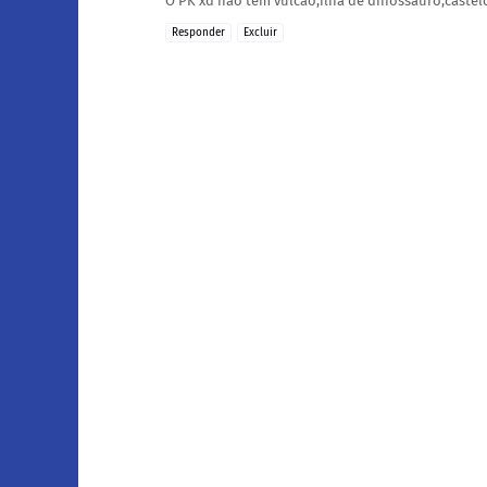
O PK xd não tem vulcão,ilha de dinossauro,caste
Responder
Excluir