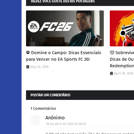
TALVEZ VOCÊ GOSTE DESTAS POSTAGENS
​⚽ Domine o Campo: Dicas Essenciais
​🤠 Sobrevi
para Vencer no EA Sports FC 26!
Dicas de Ou
Redemption
May 02, 2026
April 30, 2026
POSTAR UM COMENTÁRIO
1 Comentários
Anônimo
18 de abril de 2023 às 06:24