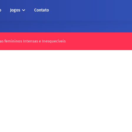
o
Jogos
Contato
as femininos Intensas e Inesquecíveis