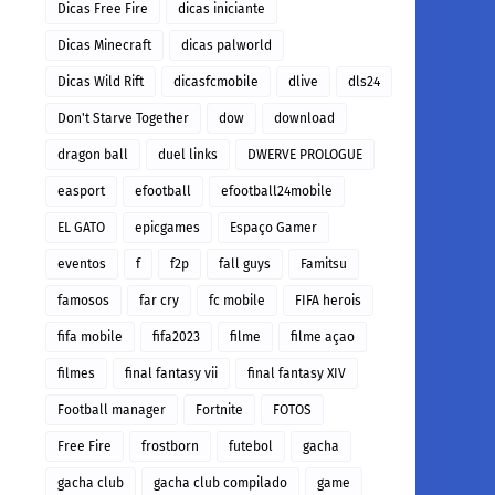
Dicas Free Fire
dicas iniciante
Dicas Minecraft
dicas palworld
Dicas Wild Rift
dicasfcmobile
dlive
dls24
Don't Starve Together
dow
download
dragon ball
duel links
DWERVE PROLOGUE
easport
efootball
efootball24mobile
EL GATO
epicgames
Espaço Gamer
eventos
f
f2p
fall guys
Famitsu
famosos
far cry
fc mobile
FIFA herois
fifa mobile
fifa2023
filme
filme açao
filmes
final fantasy vii
final fantasy XIV
Football manager
Fortnite
FOTOS
Free Fire
frostborn
futebol
gacha
gacha club
gacha club compilado
game