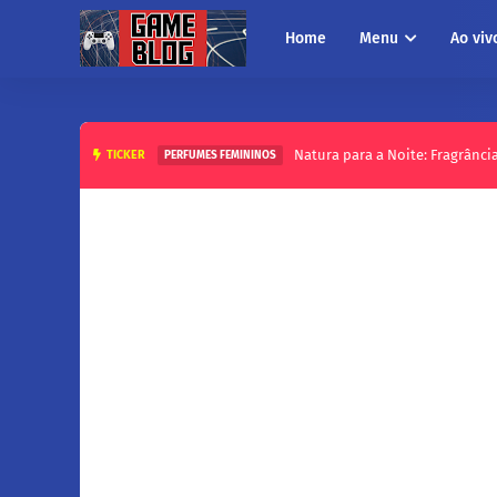
Home
Menu
Ao viv
Natura para a Noite: Fragrânci
TICKER
PERFUMES FEMININOS