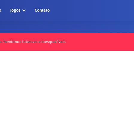
o
Jogos
Contato
as femininos Intensas e Inesquecíveis