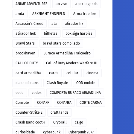
ANIME ADVENTURES
ao vivo
apex legends
arida
ARKNIGHT ENDFIELD
Arma free fire
Assassin’s Creed
ata
atirador hk
atirador hok
bilhetes
box sign harpies
Brawl Stars
brawl stars compilado
brookhaven
Buraco Armadilha Traiçoeiro
CALL OF DUTY
Call of Duty Modern Warfare III
card armadilha
cards
celular
cinema
clash of clans
Clash Royale
COD mobile
code
codes
COMPORTA BURACO ARMADILHA
Console
COPAFF
COPANFA
CORTE CARMA
Counter-Strike 2
craft lands
Crash Bandicoot 4
CryoFall
cs:go
curiosidade
cyberpunk
Cyberpunk 2077