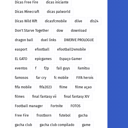
Dicas Free Fire
dicas iniciante
Dicas Minecraft
dicas palworld
Dicas Wild Rift
dicasfcmobile
dlive
dls24
Don't Starve Together
dow
download
dragon ball
duel links
DWERVE PROLOGUE
easport
efootball
efootball24mobile
EL GATO
epicgames
Espaço Gamer
eventos
f
f2p
fall guys
Famitsu
famosos
far cry
fc mobile
FIFA herois
fifa mobile
fifa2023
filme
filme açao
filmes
final fantasy vii
final fantasy XIV
Football manager
Fortnite
FOTOS
Free Fire
frostborn
futebol
gacha
gacha club
gacha club compilado
game