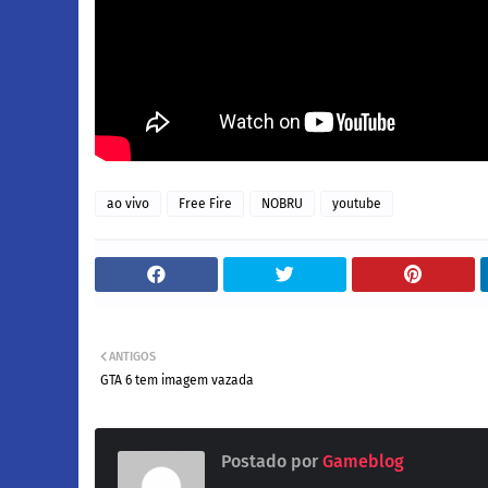
ao vivo
Free Fire
NOBRU
youtube
ANTIGOS
GTA 6 tem imagem vazada
Postado por
Gameblog