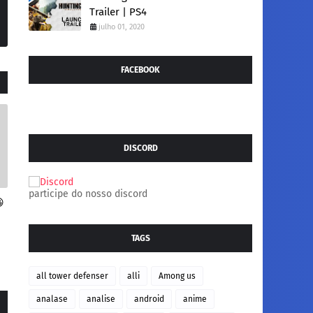
Trailer | PS4
julho 01, 2020
FACEBOOK
DISCORD
participe do nosso discord

TAGS
all tower defenser
alli
Among us
analase
analise
android
anime