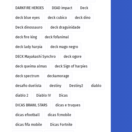
DARKFIRE HEROES
DEAD impact
Deck
deck blue eyes
deck cubico
deck dino
Deck dinossauro
deck draguinidade
deck fire king
deck fofanimal
deck lady harpia
deck mago negro
DECK Mayakashi Synchro
deck ogore
deck queima almas
deck Sign of harpies
deck spectrum
deckamorage
desafio duelista
destiny
Destiny2
diablo
diablo 2
Diablo IV
Dicas
DICAS BRAWL STARS
dicas e truques
dicas efootball
dicas fcmobile
dicas fifa mobile
Dicas Fortnite