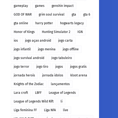
gameplay
games
genshin impact
GOD OF WAR
grim soul survival
gta
gta 6
gta online
harry potter
hogwarts legacy
Honor of Kings
Hunting Simulator 2
IGN
ios
jogo açao android
jogo carta
jogo infantil
jogo menina
jogo offline
jogo survival android
Jogo tabuleiro
jogo terror
jogo tiro
jogos
jogos gratis
jornada herois
jornada idolos
kloot arena
Knights of the Zodiac
lançamentos
Lara croft
LBFF
League of Legends
League of Legends Wild Rift
li
Liga feminina FF
Liga NFA
live