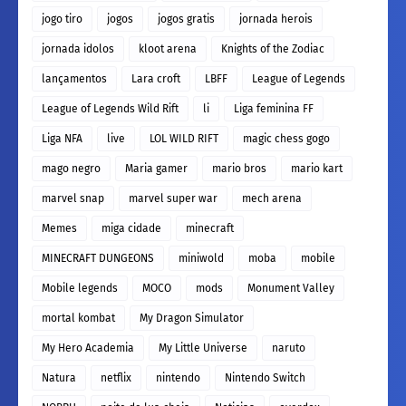
jogo tiro
jogos
jogos gratis
jornada herois
jornada idolos
kloot arena
Knights of the Zodiac
lançamentos
Lara croft
LBFF
League of Legends
League of Legends Wild Rift
li
Liga feminina FF
Liga NFA
live
LOL WILD RIFT
magic chess gogo
mago negro
Maria gamer
mario bros
mario kart
marvel snap
marvel super war
mech arena
Memes
miga cidade
minecraft
MINECRAFT DUNGEONS
miniwold
moba
mobile
Mobile legends
MOCO
mods
Monument Valley
mortal kombat
My Dragon Simulator
My Hero Academia
My Little Universe
naruto
Natura
netflix
nintendo
Nintendo Switch