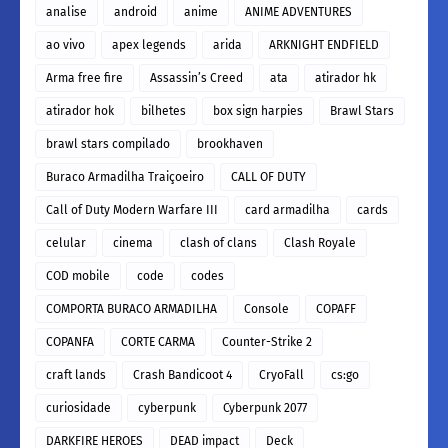
analise
android
anime
ANIME ADVENTURES
ao vivo
apex legends
arida
ARKNIGHT ENDFIELD
Arma free fire
Assassin’s Creed
ata
atirador hk
atirador hok
bilhetes
box sign harpies
Brawl Stars
brawl stars compilado
brookhaven
Buraco Armadilha Traiçoeiro
CALL OF DUTY
Call of Duty Modern Warfare III
card armadilha
cards
celular
cinema
clash of clans
Clash Royale
COD mobile
code
codes
COMPORTA BURACO ARMADILHA
Console
COPAFF
COPANFA
CORTE CARMA
Counter-Strike 2
craft lands
Crash Bandicoot 4
CryoFall
cs:go
curiosidade
cyberpunk
Cyberpunk 2077
DARKFIRE HEROES
DEAD impact
Deck