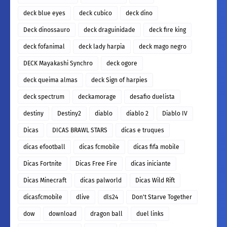
deck blue eyes
deck cubico
deck dino
Deck dinossauro
deck draguinidade
deck fire king
deck fofanimal
deck lady harpia
deck mago negro
DECK Mayakashi Synchro
deck ogore
deck queima almas
deck Sign of harpies
deck spectrum
deckamorage
desafio duelista
destiny
Destiny2
diablo
diablo 2
Diablo IV
Dicas
DICAS BRAWL STARS
dicas e truques
dicas efootball
dicas fcmobile
dicas fifa mobile
Dicas Fortnite
Dicas Free Fire
dicas iniciante
Dicas Minecraft
dicas palworld
Dicas Wild Rift
dicasfcmobile
dlive
dls24
Don't Starve Together
dow
download
dragon ball
duel links