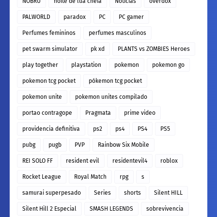
NOBRU
noite de lua cheia
Noticias
overdox
PALWORLD
paradox
PC
PC gamer
Perfumes femininos
perfumes masculinos
pet swarm simulator
pk xd
PLANTS vs ZOMBIES Heroes
play together
playstation
pokemon
pokemon go
pokemon tcg pocket
pókemon tcg pocket
pokemon unite
pokemon unites compilado
portao contragope
Pragmata
prime video
providencia definitiva
ps2
ps4
PS4
PS5
pubg
pugb
PVP
Rainbow Six Mobile
REI SOLO FF
resident evil
residentevil4
roblox
Rocket League
Royal Match
rpg
s
samurai superpesado
Series
shorts
Silent HILL
Silent Hill 2 Especial
SMASH LEGENDS
sobrevivencia