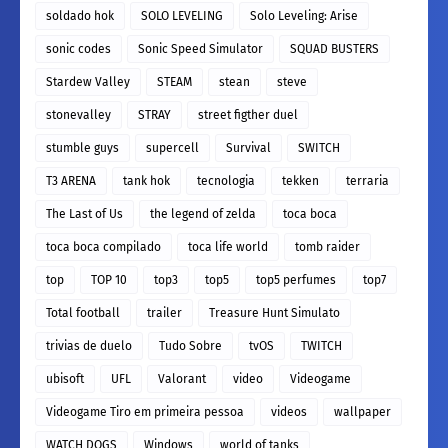
soldado hok
SOLO LEVELING
Solo Leveling: Arise
sonic codes
Sonic Speed Simulator
SQUAD BUSTERS
Stardew Valley
STEAM
stean
steve
stonevalley
STRAY
street figther duel
stumble guys
supercell
Survival
SWITCH
T3 ARENA
tank hok
tecnologia
tekken
terraria
The Last of Us
the legend of zelda
toca boca
toca boca compilado
toca life world
tomb raider
top
TOP 10
top3
top5
top5 perfumes
top7
Total football
trailer
Treasure Hunt Simulato
trivias de duelo
Tudo Sobre
tvOS
TWITCH
ubisoft
UFL
Valorant
video
Videogame
Videogame Tiro em primeira pessoa
videos
wallpaper
WATCH DOGS
Windows
world of tanks