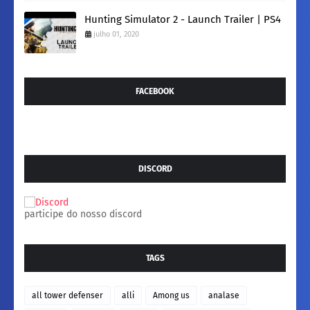
Hunting Simulator 2 - Launch Trailer | PS4
julho 01, 2020
FACEBOOK
DISCORD
participe do nosso discord
TAGS
all tower defenser
alli
Among us
analase