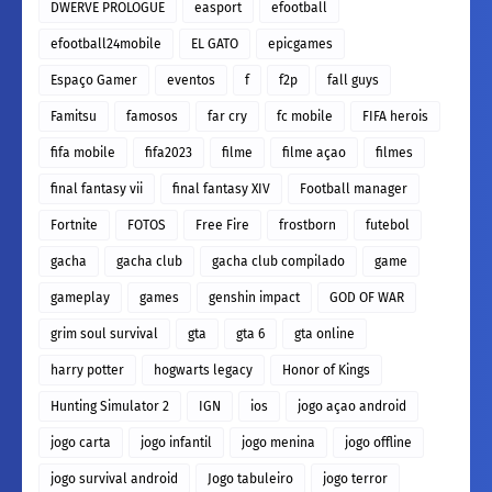
DWERVE PROLOGUE
easport
efootball
efootball24mobile
EL GATO
epicgames
Espaço Gamer
eventos
f
f2p
fall guys
Famitsu
famosos
far cry
fc mobile
FIFA herois
fifa mobile
fifa2023
filme
filme açao
filmes
final fantasy vii
final fantasy XIV
Football manager
Fortnite
FOTOS
Free Fire
frostborn
futebol
gacha
gacha club
gacha club compilado
game
gameplay
games
genshin impact
GOD OF WAR
grim soul survival
gta
gta 6
gta online
harry potter
hogwarts legacy
Honor of Kings
Hunting Simulator 2
IGN
ios
jogo açao android
jogo carta
jogo infantil
jogo menina
jogo offline
jogo survival android
Jogo tabuleiro
jogo terror