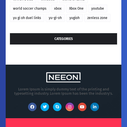
world soccer champs
xbox
Xbox One
youtube
yu gi oh duel links
yu-gi-oh
yugioh
zenless zone
CATEGORIES
Lorem Ipsum is simply dummy text of the printing and
typesetting industry. Lorem Ipsum has been the industry's.