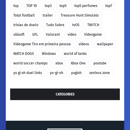
top
TOP 10
top3
top5
top5 perfumes
top7
Total football
trailer
Treasure Hunt Simulato
trivias de duelo
Tudo Sobre
tvOS
TWITCH
ubisoft
UFL
Valorant
video
Videogame
Videogame Tiro em primeira pessoa
videos
wallpaper
WATCH DOGS
Windows
world of tanks
world soccer champs
xbox
Xbox One
youtube
yu gi oh duel links
yu-gi-oh
yugioh
zenless zone
CATEGORIES