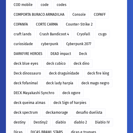
COD mobile
code
codes
COMPORTA BURACO ARMADILHA
Console
COPAFF
COPANFA
CORTE CARMA
Counter-Strike 2
craft lands
Crash Bandicoot 4
CryoFall
cs:go
curiosidade
cyberpunk
Cyberpunk 2077
DARKFIRE HEROES
DEAD impact
Deck
deck blue eyes
deck cubico
deck dino
Deck dinossauro
deck draguinidade
deck fire king
deck fofanimal
deck lady harpia
deck mago negro
DECK Mayakashi Synchro
deck ogore
deck queima almas
deck Sign of harpies
deck spectrum
deckamorage
desafio duelista
destiny
Destiny2
diablo
diablo 2
Diablo IV
Dicas
DICAS BRAWL STARS
dicas e truques