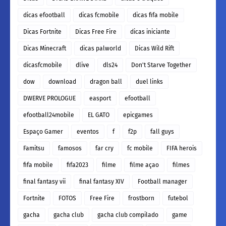
dicas efootball
dicas fcmobile
dicas fifa mobile
Dicas Fortnite
Dicas Free Fire
dicas iniciante
Dicas Minecraft
dicas palworld
Dicas Wild Rift
dicasfcmobile
dlive
dls24
Don't Starve Together
dow
download
dragon ball
duel links
DWERVE PROLOGUE
easport
efootball
efootball24mobile
EL GATO
epicgames
Espaço Gamer
eventos
f
f2p
fall guys
Famitsu
famosos
far cry
fc mobile
FIFA herois
fifa mobile
fifa2023
filme
filme açao
filmes
final fantasy vii
final fantasy XIV
Football manager
Fortnite
FOTOS
Free Fire
frostborn
futebol
gacha
gacha club
gacha club compilado
game