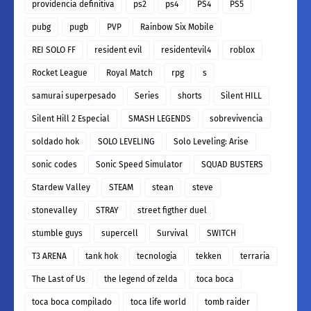
providencia definitiva
ps2
ps4
PS4
PS5
pubg
pugb
PVP
Rainbow Six Mobile
REI SOLO FF
resident evil
residentevil4
roblox
Rocket League
Royal Match
rpg
s
samurai superpesado
Series
shorts
Silent HILL
Silent Hill 2 Especial
SMASH LEGENDS
sobrevivencia
soldado hok
SOLO LEVELING
Solo Leveling: Arise
sonic codes
Sonic Speed Simulator
SQUAD BUSTERS
Stardew Valley
STEAM
stean
steve
stonevalley
STRAY
street figther duel
stumble guys
supercell
Survival
SWITCH
T3 ARENA
tank hok
tecnologia
tekken
terraria
The Last of Us
the legend of zelda
toca boca
toca boca compilado
toca life world
tomb raider