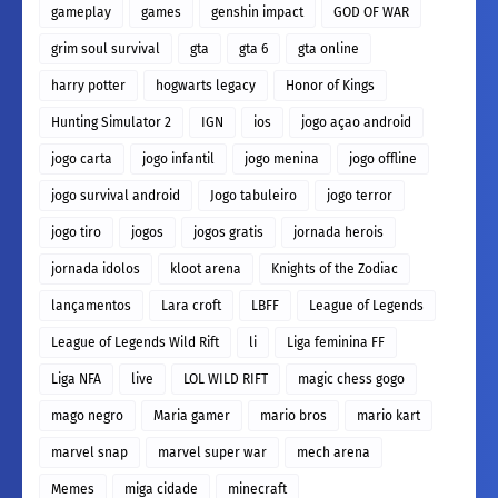
gameplay
games
genshin impact
GOD OF WAR
grim soul survival
gta
gta 6
gta online
harry potter
hogwarts legacy
Honor of Kings
Hunting Simulator 2
IGN
ios
jogo açao android
jogo carta
jogo infantil
jogo menina
jogo offline
jogo survival android
Jogo tabuleiro
jogo terror
jogo tiro
jogos
jogos gratis
jornada herois
jornada idolos
kloot arena
Knights of the Zodiac
lançamentos
Lara croft
LBFF
League of Legends
League of Legends Wild Rift
li
Liga feminina FF
Liga NFA
live
LOL WILD RIFT
magic chess gogo
mago negro
Maria gamer
mario bros
mario kart
marvel snap
marvel super war
mech arena
Memes
miga cidade
minecraft