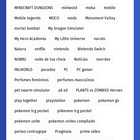
MINECRAFT DUNGEONS
miniwold
moba
mobile
Mobile legends
MOCO
mods
Monument Valley
mortal kombat
My Dragon Simulator
My Hero Academia
My Little Universe
naruto
Natura
netflix
nintendo
Nintendo Switch
NOBRU
noite de lua cheia
Noticias
overdox
PALWORLD
paradox
PC
PC gamer
Perfumes femininos
perfumes masculinos
pet swarm simulator
pk xd
PLANTS vs ZOMBIES Heroes
play together
playstation
pokemon
pokemon go
pokemon tcg pocket
pókemon tcg pocket
pokemon unite
pokemon unites compilado
portao contragope
Pragmata
prime video