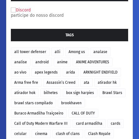
participe do nosso discord
TAGS
all tower defenser
alli
Among us
analase
analise
android
anime
ANIME ADVENTURES
ao vivo
apex legends
arida
ARKNIGHT ENDFIELD
Arma free fire
Assassin’s Creed
ata
atirador hk
atirador hok
bilhetes
box sign harpies
Brawl Stars
brawl stars compilado
brookhaven
Buraco Armadilha Traiçoeiro
CALL OF DUTY
Call of Duty Modern Warfare III
card armadilha
cards
celular
cinema
clash of clans
Clash Royale