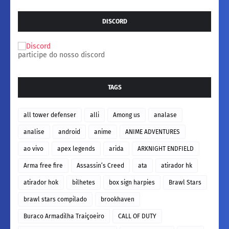
DISCORD
participe do nosso discord
TAGS
all tower defenser
alli
Among us
analase
analise
android
anime
ANIME ADVENTURES
ao vivo
apex legends
arida
ARKNIGHT ENDFIELD
Arma free fire
Assassin’s Creed
ata
atirador hk
atirador hok
bilhetes
box sign harpies
Brawl Stars
brawl stars compilado
brookhaven
Buraco Armadilha Traiçoeiro
CALL OF DUTY