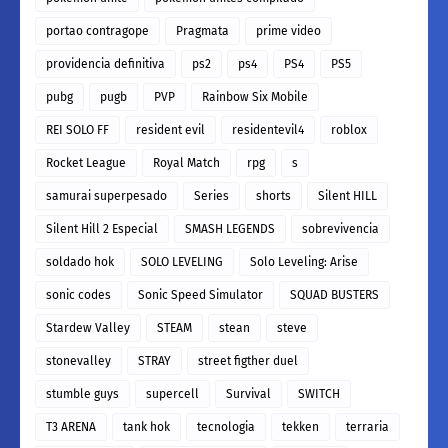
portao contragope
Pragmata
prime video
providencia definitiva
ps2
ps4
PS4
PS5
pubg
pugb
PVP
Rainbow Six Mobile
REI SOLO FF
resident evil
residentevil4
roblox
Rocket League
Royal Match
rpg
s
samurai superpesado
Series
shorts
Silent HILL
Silent Hill 2 Especial
SMASH LEGENDS
sobrevivencia
soldado hok
SOLO LEVELING
Solo Leveling: Arise
sonic codes
Sonic Speed Simulator
SQUAD BUSTERS
Stardew Valley
STEAM
stean
steve
stonevalley
STRAY
street figther duel
stumble guys
supercell
Survival
SWITCH
T3 ARENA
tank hok
tecnologia
tekken
terraria