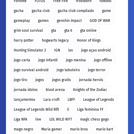
Fortnite
FOTOS
Free Fire
frostborn
futebol
gacha
gacha club
gacha club compilado
game
gameplay
games
genshin impact
GOD OF WAR
grim soul survival
gta
gta 6
gta online
harry potter
hogwarts legacy
Honor of Kings
Hunting Simulator 2
IGN
ios
jogo açao android
jogo carta
jogo infantil
jogo menina
jogo offline
jogo survival android
Jogo tabuleiro
jogo terror
jogo tiro
jogos
jogos gratis
jornada herois
jornada idolos
kloot arena
Knights of the Zodiac
lançamentos
Lara croft
LBFF
League of Legends
League of Legends Wild Rift
li
Liga feminina FF
Liga NFA
live
LOL WILD RIFT
magic chess gogo
mago negro
Maria gamer
mario bros
mario kart