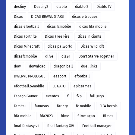
destiny
Destiny2
diablo
diablo 2
Diablo IV
Dicas
DICAS BRAWL STARS
dicas e truques
dicas efootball
dicas fcmobile
dicas fifa mobile
Dicas Fortnite
Dicas Free Fire
dicas iniciante
Dicas Minecraft
dicas palworld
Dicas Wild Rift
dicasfcmobile
dlive
dls24
Don't Starve Together
dow
download
dragon ball
duel links
DWERVE PROLOGUE
easport
efootball
efootball24mobile
EL GATO
epicgames
Espaço Gamer
eventos
f
f2p
fall guys
Famitsu
famosos
far cry
fc mobile
FIFA herois
fifa mobile
fifa2023
filme
filme açao
filmes
final fantasy vii
final fantasy XIV
Football manager