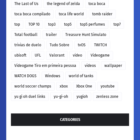
The Last of Us
the legend of zelda
toca boca
toca boca compilado
toca life world
tomb raider
top
TOP 10
top3
top5
top5 perfumes
top7
Total football
trailer
Treasure Hunt Simulato
trivias de duelo
Tudo Sobre
tvOS
TWITCH
ubisoft
UFL
Valorant
video
Videogame
Videogame Tiro em primeira pessoa
videos
wallpaper
WATCH DOGS
Windows
world of tanks
world soccer champs
xbox
Xbox One
youtube
yu gi oh duel links
yu-gi-oh
yugioh
zenless zone
CATEGORIES