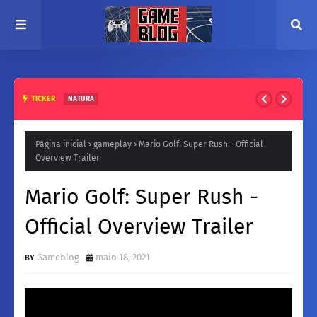
TICKER
NATURA
Perfumes Masculinos Natura: Os Melhores para o Dia a
Dia e Dias Quentes
Página inicial
gameplay
Mario Golf: Super Rush - Official
Overview Trailer
Mario Golf: Super Rush -
Official Overview Trailer
Gameblog
maio 18, 2021