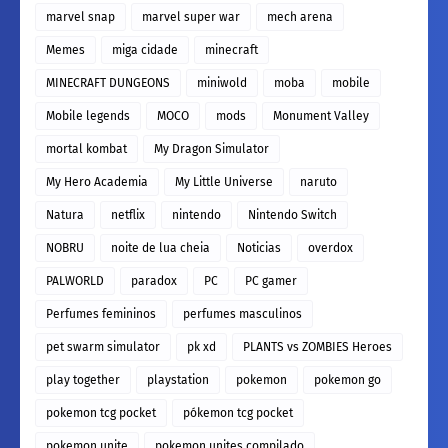
marvel snap
marvel super war
mech arena
Memes
miga cidade
minecraft
MINECRAFT DUNGEONS
miniwold
moba
mobile
Mobile legends
MOCO
mods
Monument Valley
mortal kombat
My Dragon Simulator
My Hero Academia
My Little Universe
naruto
Natura
netflix
nintendo
Nintendo Switch
NOBRU
noite de lua cheia
Noticias
overdox
PALWORLD
paradox
PC
PC gamer
Perfumes femininos
perfumes masculinos
pet swarm simulator
pk xd
PLANTS vs ZOMBIES Heroes
play together
playstation
pokemon
pokemon go
pokemon tcg pocket
pókemon tcg pocket
pokemon unite
pokemon unites compilado