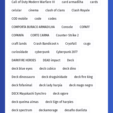
Call of Duty Modern Warfare III
card armadilha
cards
celular
cinema
clash of clans
Clash Royale
COD mobile
code
codes
COMPORTA BURACO ARMADILHA
Console
COPAFF
COPANFA
CORTE CARMA
Counter-Strike 2
craft lands
Crash Bandicoot 4
CryoFall
cs:go
curiosidade
cyberpunk
Cyberpunk 2077
DARKFIRE HEROES
DEAD impact
Deck
deck blue eyes
deck cubico
deck dino
Deck dinossauro
deck draguinidade
deck fire king
deck fofanimal
deck lady harpia
deck mago negro
DECK Mayakashi Synchro
deck ogore
deck queima almas
deck Sign of harpies
deck spectrum
deckamorage
desafio duelista