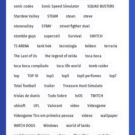
sonic codes
Sonic Speed Simulator
SQUAD BUSTERS
Stardew Valley
STEAM
stean
steve
stonevalley
STRAY
street figther duel
stumble guys
supercell
Survival
SWITCH
T3 ARENA
tank hok
tecnologia
tekken
terraria
The Last of Us
the legend of zelda
toca boca
toca boca compilado
toca life world
tomb raider
top
TOP 10
top3
top5
top5 perfumes
top7
Total football
trailer
Treasure Hunt Simulato
trivias de duelo
Tudo Sobre
tvOS
TWITCH
ubisoft
UFL
Valorant
video
Videogame
Videogame Tiro em primeira pessoa
videos
wallpaper
WATCH DOGS
Windows
world of tanks