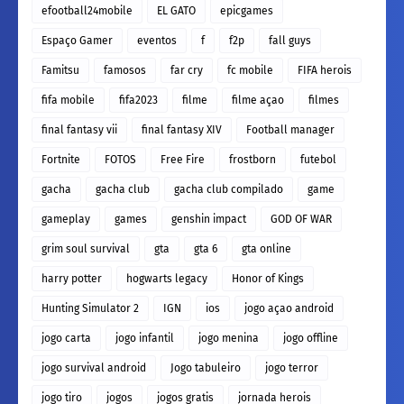
efootball24mobile
EL GATO
epicgames
Espaço Gamer
eventos
f
f2p
fall guys
Famitsu
famosos
far cry
fc mobile
FIFA herois
fifa mobile
fifa2023
filme
filme açao
filmes
final fantasy vii
final fantasy XIV
Football manager
Fortnite
FOTOS
Free Fire
frostborn
futebol
gacha
gacha club
gacha club compilado
game
gameplay
games
genshin impact
GOD OF WAR
grim soul survival
gta
gta 6
gta online
harry potter
hogwarts legacy
Honor of Kings
Hunting Simulator 2
IGN
ios
jogo açao android
jogo carta
jogo infantil
jogo menina
jogo offline
jogo survival android
Jogo tabuleiro
jogo terror
jogo tiro
jogos
jogos gratis
jornada herois