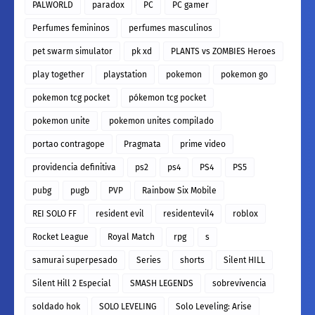
PALWORLD
paradox
PC
PC gamer
Perfumes femininos
perfumes masculinos
pet swarm simulator
pk xd
PLANTS vs ZOMBIES Heroes
play together
playstation
pokemon
pokemon go
pokemon tcg pocket
pókemon tcg pocket
pokemon unite
pokemon unites compilado
portao contragope
Pragmata
prime video
providencia definitiva
ps2
ps4
PS4
PS5
pubg
pugb
PVP
Rainbow Six Mobile
REI SOLO FF
resident evil
residentevil4
roblox
Rocket League
Royal Match
rpg
s
samurai superpesado
Series
shorts
Silent HILL
Silent Hill 2 Especial
SMASH LEGENDS
sobrevivencia
soldado hok
SOLO LEVELING
Solo Leveling: Arise