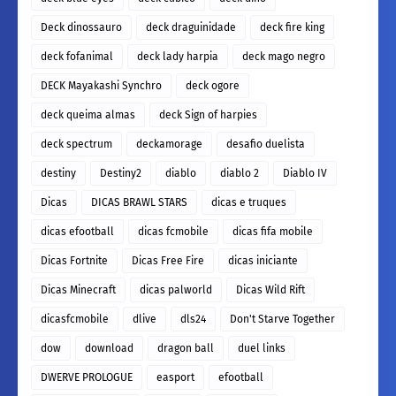
Deck dinossauro
deck draguinidade
deck fire king
deck fofanimal
deck lady harpia
deck mago negro
DECK Mayakashi Synchro
deck ogore
deck queima almas
deck Sign of harpies
deck spectrum
deckamorage
desafio duelista
destiny
Destiny2
diablo
diablo 2
Diablo IV
Dicas
DICAS BRAWL STARS
dicas e truques
dicas efootball
dicas fcmobile
dicas fifa mobile
Dicas Fortnite
Dicas Free Fire
dicas iniciante
Dicas Minecraft
dicas palworld
Dicas Wild Rift
dicasfcmobile
dlive
dls24
Don't Starve Together
dow
download
dragon ball
duel links
DWERVE PROLOGUE
easport
efootball