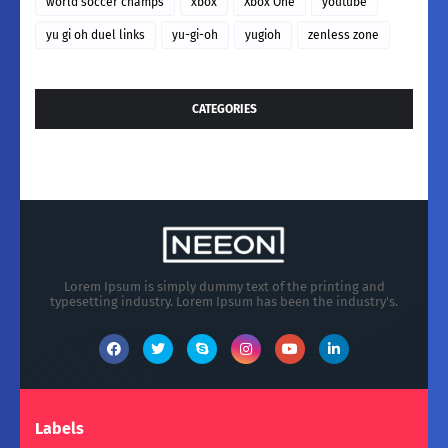
world soccer champs
xbox
Xbox One
youtube
yu gi oh duel links
yu-gi-oh
yugioh
zenless zone
CATEGORIES
Lorem Ipsum is simply dummy text of the printing and
typesetting industry. Lorem Ipsum has been the industry's.
Labels