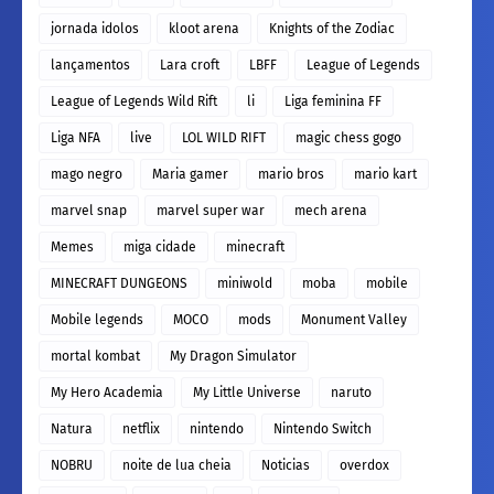
jornada idolos
kloot arena
Knights of the Zodiac
lançamentos
Lara croft
LBFF
League of Legends
League of Legends Wild Rift
li
Liga feminina FF
Liga NFA
live
LOL WILD RIFT
magic chess gogo
mago negro
Maria gamer
mario bros
mario kart
marvel snap
marvel super war
mech arena
Memes
miga cidade
minecraft
MINECRAFT DUNGEONS
miniwold
moba
mobile
Mobile legends
MOCO
mods
Monument Valley
mortal kombat
My Dragon Simulator
My Hero Academia
My Little Universe
naruto
Natura
netflix
nintendo
Nintendo Switch
NOBRU
noite de lua cheia
Noticias
overdox