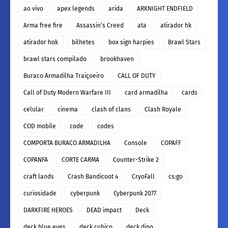
ao vivo
apex legends
arida
ARKNIGHT ENDFIELD
Arma free fire
Assassin’s Creed
ata
atirador hk
atirador hok
bilhetes
box sign harpies
Brawl Stars
brawl stars compilado
brookhaven
Buraco Armadilha Traiçoeiro
CALL OF DUTY
Call of Duty Modern Warfare III
card armadilha
cards
celular
cinema
clash of clans
Clash Royale
COD mobile
code
codes
COMPORTA BURACO ARMADILHA
Console
COPAFF
COPANFA
CORTE CARMA
Counter-Strike 2
craft lands
Crash Bandicoot 4
CryoFall
cs:go
curiosidade
cyberpunk
Cyberpunk 2077
DARKFIRE HEROES
DEAD impact
Deck
deck blue eyes
deck cubico
deck dino