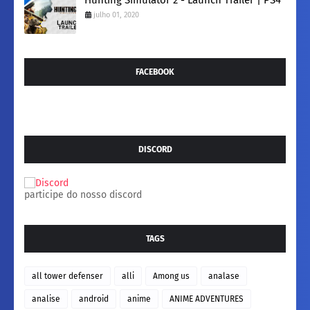
julho 01, 2020
FACEBOOK
DISCORD
participe do nosso discord
TAGS
all tower defenser
alli
Among us
analase
analise
android
anime
ANIME ADVENTURES