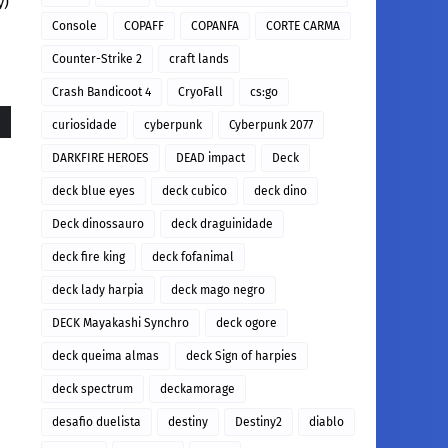
y)
Console
COPAFF
COPANFA
CORTE CARMA
Counter-Strike 2
craft lands
Crash Bandicoot 4
CryoFall
cs:go
curiosidade
cyberpunk
Cyberpunk 2077
DARKFIRE HEROES
DEAD impact
Deck
deck blue eyes
deck cubico
deck dino
Deck dinossauro
deck draguinidade
deck fire king
deck fofanimal
deck lady harpia
deck mago negro
DECK Mayakashi Synchro
deck ogore
deck queima almas
deck Sign of harpies
deck spectrum
deckamorage
desafio duelista
destiny
Destiny2
diablo