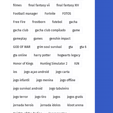
filmes
final fantasy vii
final fantasy XIV
Football manager
Fortnite
FOTOS
Free Fire
frostborn
futebol
gacha
gacha club
gacha club compilado
game
gameplay
games
genshin impact
GOD OF WAR
grim soul survival
gta
gta 6
gta online
harry potter
hogwarts legacy
Honor of Kings
Hunting Simulator 2
IGN
ios
jogo açao android
jogo carta
jogo infantil
jogo menina
jogo offline
jogo survival android
Jogo tabuleiro
jogo terror
jogo tiro
jogos
jogos gratis
jornada herois
jornada idolos
kloot arena