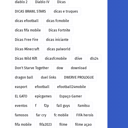
diablo 2
Diablo IV
Dicas
DICAS BRAWL STARS
dicas e truques
dicas efootball
dicas fcmobile
dicas fifa mobile
Dicas Fortnite
Dicas Free Fire
dicas iniciante
Dicas Minecraft
dicas palworld
Dicas Wild Rift
dicasfcmobile
dlive
dls24
Don't Starve Together
dow
download
dragon ball
duel links
DWERVE PROLOGUE
easport
efootball
efootball24mobile
EL GATO
epicgames
Espaço Gamer
eventos
f
f2p
fall guys
Famitsu
famosos
far cry
fc mobile
FIFA herois
fifa mobile
fifa2023
filme
filme açao