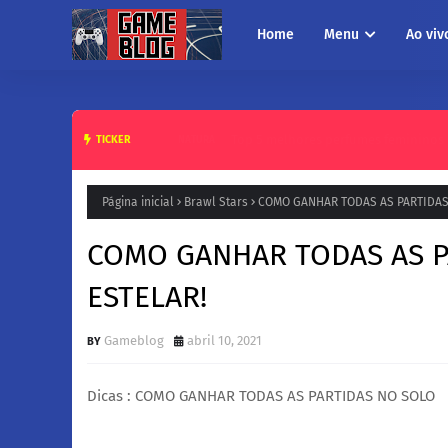
Home
Menu
Ao viv
Top 5 melhores perfumes femininos da N
TICKER
NATURA
Página inicial
Brawl Stars
COMO GANHAR TODAS AS PARTIDAS 
COMO GANHAR TODAS AS P
ESTELAR!
Gameblog
abril 10, 2021
Dicas : COMO GANHAR TODAS AS PARTIDAS NO SOLO