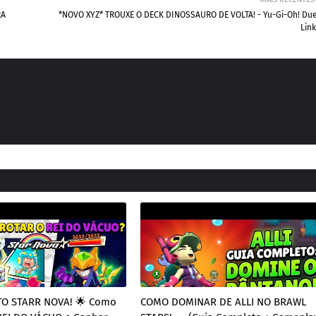
RA
*NOVO XYZ* TROUXE O DECK DINOSSAURO DE VOLTA! - Yu-Gi-Oh! Du
Lin
O STARR NOVA! 🌟 Como
COMO DOMINAR DE ALLI NO BRAWL