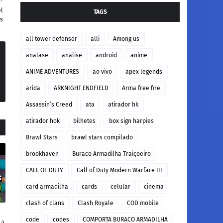
el
TAGS
ks
all tower defenser
alli
Among us
analase
analise
android
anime
ANIME ADVENTURES
ao vivo
apex legends
arida
ARKNIGHT ENDFIELD
Arma free fire
Assassin’s Creed
ata
atirador hk
atirador hok
bilhetes
box sign harpies
Brawl Stars
brawl stars compilado
brookhaven
Buraco Armadilha Traiçoeiro
CALL OF DUTY
Call of Duty Modern Warfare III
card armadilha
cards
celular
cinema
clash of clans
Clash Royale
COD mobile
code
codes
COMPORTA BURACO ARMADILHA