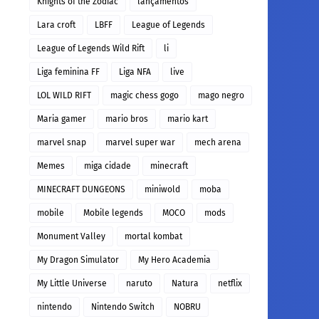
Knights of the Zodiac
lançamentos
Lara croft
LBFF
League of Legends
League of Legends Wild Rift
li
Liga feminina FF
Liga NFA
live
LOL WILD RIFT
magic chess gogo
mago negro
Maria gamer
mario bros
mario kart
marvel snap
marvel super war
mech arena
Memes
miga cidade
minecraft
MINECRAFT DUNGEONS
miniwold
moba
mobile
Mobile legends
MOCO
mods
Monument Valley
mortal kombat
My Dragon Simulator
My Hero Academia
My Little Universe
naruto
Natura
netflix
nintendo
Nintendo Switch
NOBRU