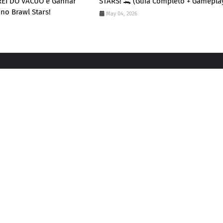
REI DO VÁCUO e Ganhar
STARS! 🐊 (Guia Completo + Gamepla
 no Brawl Stars!
May 04, 2026