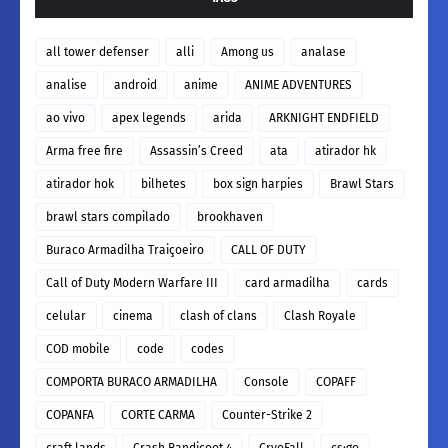
all tower defenser
alli
Among us
analase
analise
android
anime
ANIME ADVENTURES
ao vivo
apex legends
arida
ARKNIGHT ENDFIELD
Arma free fire
Assassin’s Creed
ata
atirador hk
atirador hok
bilhetes
box sign harpies
Brawl Stars
brawl stars compilado
brookhaven
Buraco Armadilha Traiçoeiro
CALL OF DUTY
Call of Duty Modern Warfare III
card armadilha
cards
celular
cinema
clash of clans
Clash Royale
COD mobile
code
codes
COMPORTA BURACO ARMADILHA
Console
COPAFF
COPANFA
CORTE CARMA
Counter-Strike 2
craft lands
Crash Bandicoot 4
CryoFall
cs:go