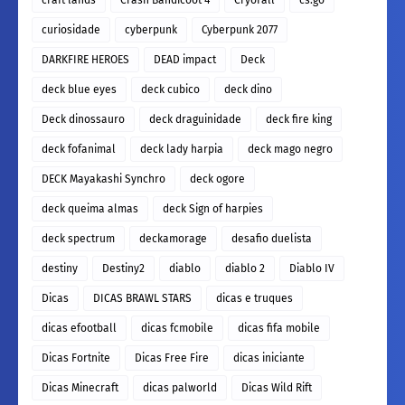
curiosidade
cyberpunk
Cyberpunk 2077
DARKFIRE HEROES
DEAD impact
Deck
deck blue eyes
deck cubico
deck dino
Deck dinossauro
deck draguinidade
deck fire king
deck fofanimal
deck lady harpia
deck mago negro
DECK Mayakashi Synchro
deck ogore
deck queima almas
deck Sign of harpies
deck spectrum
deckamorage
desafio duelista
destiny
Destiny2
diablo
diablo 2
Diablo IV
Dicas
DICAS BRAWL STARS
dicas e truques
dicas efootball
dicas fcmobile
dicas fifa mobile
Dicas Fortnite
Dicas Free Fire
dicas iniciante
Dicas Minecraft
dicas palworld
Dicas Wild Rift