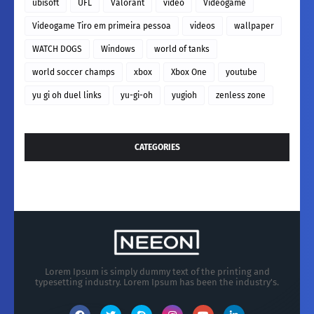
ubisoft
UFL
Valorant
video
Videogame
Videogame Tiro em primeira pessoa
videos
wallpaper
WATCH DOGS
Windows
world of tanks
world soccer champs
xbox
Xbox One
youtube
yu gi oh duel links
yu-gi-oh
yugioh
zenless zone
CATEGORIES
Lorem Ipsum is simply dummy text of the printing and
typesetting industry. Lorem Ipsum has been the industry's.