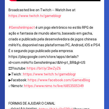
Broadcasted live on Twitch -- Watch live at 
https://www.twitch.tv/gameblogr
#GenshinImpact
 é um jogo eletrônico no estilo RPG de 
ação e fantasia de mundo aberto, baseado em gacha, 
criado e publicado pela desenvolvedora de jogos chinesa 
miHoYo, disponível nas plataformas PC, Android, iOS e PS4. 
É o segundo jogo publicado pela empresa.
https://play.google.com/store/apps/details?
id=com.miHoYo.GenshinImpact&hl=pt_BR&gl=US

🎞Youtube: 
https://bit.ly/2IwZyZ6
▶Twich : 
https://www.twitch.tv/gameblogr
▶Facebook: 
https://www.facebook.com/GamexBlog
✅Nimotv: 
https://www.nimo.tv/live/6853505349
FORMAS DE AJUDAR O CANAL 
