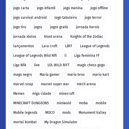
jogo carta
jogo infantil
jogo menina
jogo offline
jogo survival android
Jogo tabuleiro
jogo terror
jogo tiro
jogos
jogos gratis
jornada herois
jornada idolos
kloot arena
Knights of the Zodiac
lançamentos
Lara croft
LBFF
League of Legends
League of Legends Wild Rift
li
Liga feminina FF
Liga NFA
live
LOL WILD RIFT
magic chess gogo
mago negro
Maria gamer
mario bros
mario kart
marvel snap
marvel super war
mech arena
Memes
miga cidade
minecraft
MINECRAFT DUNGEONS
miniwold
moba
mobile
Mobile legends
MOCO
mods
Monument Valley
mortal kombat
My Dragon Simulator