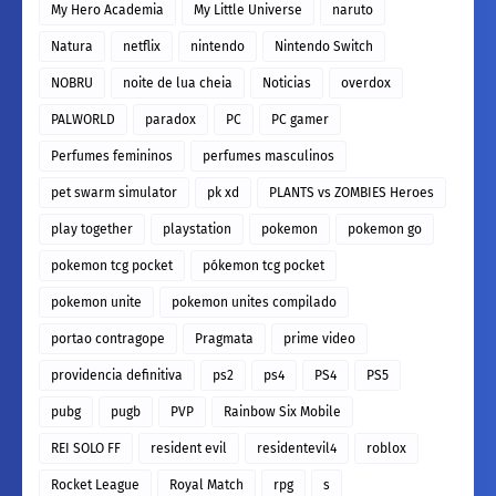
My Hero Academia
My Little Universe
naruto
Natura
netflix
nintendo
Nintendo Switch
NOBRU
noite de lua cheia
Noticias
overdox
PALWORLD
paradox
PC
PC gamer
Perfumes femininos
perfumes masculinos
pet swarm simulator
pk xd
PLANTS vs ZOMBIES Heroes
play together
playstation
pokemon
pokemon go
pokemon tcg pocket
pókemon tcg pocket
pokemon unite
pokemon unites compilado
portao contragope
Pragmata
prime video
providencia definitiva
ps2
ps4
PS4
PS5
pubg
pugb
PVP
Rainbow Six Mobile
REI SOLO FF
resident evil
residentevil4
roblox
Rocket League
Royal Match
rpg
s