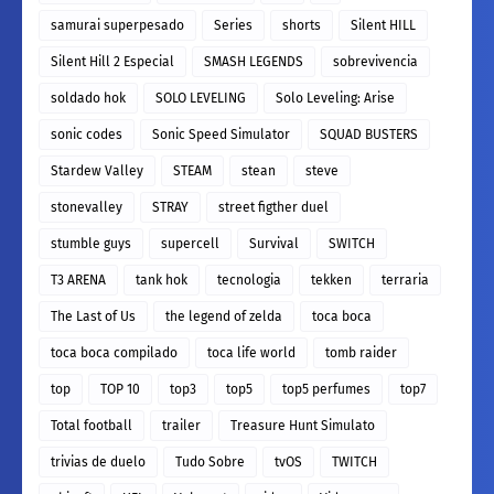
samurai superpesado
Series
shorts
Silent HILL
Silent Hill 2 Especial
SMASH LEGENDS
sobrevivencia
soldado hok
SOLO LEVELING
Solo Leveling: Arise
sonic codes
Sonic Speed Simulator
SQUAD BUSTERS
Stardew Valley
STEAM
stean
steve
stonevalley
STRAY
street figther duel
stumble guys
supercell
Survival
SWITCH
T3 ARENA
tank hok
tecnologia
tekken
terraria
The Last of Us
the legend of zelda
toca boca
toca boca compilado
toca life world
tomb raider
top
TOP 10
top3
top5
top5 perfumes
top7
Total football
trailer
Treasure Hunt Simulato
trivias de duelo
Tudo Sobre
tvOS
TWITCH