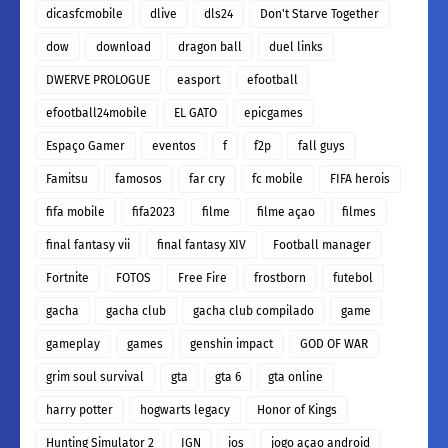
dicasfcmobile
dlive
dls24
Don't Starve Together
dow
download
dragon ball
duel links
DWERVE PROLOGUE
easport
efootball
efootball24mobile
EL GATO
epicgames
Espaço Gamer
eventos
f
f2p
fall guys
Famitsu
famosos
far cry
fc mobile
FIFA herois
fifa mobile
fifa2023
filme
filme açao
filmes
final fantasy vii
final fantasy XIV
Football manager
Fortnite
FOTOS
Free Fire
frostborn
futebol
gacha
gacha club
gacha club compilado
game
gameplay
games
genshin impact
GOD OF WAR
grim soul survival
gta
gta 6
gta online
harry potter
hogwarts legacy
Honor of Kings
Hunting Simulator 2
IGN
ios
jogo açao android