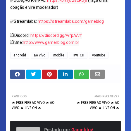
✅DOAÇÃO PAYPAL: 
https://bit.ly/2sERDyl
 (faça uma 
doação e vire moderador)

✅Streamlabs: 
https://streamlabs.com/gameblog
💥Discord :
https://discord.gg/wfpAArf
💥Site:
http://www.gamerblog.com.br
android
ao vivo
mobile
TWITCH
youtube
ANTIGOS
MAIS RECENTES
🔥 FREE FIRE AO VIVO 🔥 AO
🔥 FREE FIRE AO VIVO 🔥 AO
VIVO 🔥 LIVE ON 🔥
VIVO 🔥 LIVE ON 🔥
Postado por
Gameblog