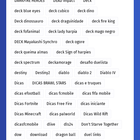
DARKFIRE HEROES
DEAD impact
Deck
deck blue eyes
deck cubico
deck dino
Deck dinossauro
deck draguinidade
deck fire king
deck fofanimal
deck lady harpia
deck mago negro
DECK Mayakashi Synchro
deck ogore
deck queima almas
deck Sign of harpies
deck spectrum
deckamorage
desafio duelista
destiny
Destiny2
diablo
diablo 2
Diablo IV
Dicas
DICAS BRAWL STARS
dicas e truques
dicas efootball
dicas fcmobile
dicas fifa mobile
Dicas Fortnite
Dicas Free Fire
dicas iniciante
Dicas Minecraft
dicas palworld
Dicas Wild Rift
dicasfcmobile
dlive
dls24
Don't Starve Together
dow
download
dragon ball
duel links