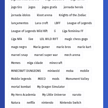
jogo tiro
jogos
jogos gratis
jornada herois
jornada idolos
kloot arena
Knights of the Zodiac
lançamentos
Lara croft
LBFF
League of Legends
League of Legends Wild Rift
li
Liga feminina FF
Liga NFA
live
LOL WILD RIFT
magic chess gogo
mago negro
Maria gamer
mario bros
mario kart
marvel snap
marvel super war
mech arena
Memes
miga cidade
minecraft
MINECRAFT DUNGEONS
miniwold
moba
mobile
Mobile legends
MOCO
mods
Monument Valley
mortal kombat
My Dragon Simulator
My Hero Academia
My Little Universe
naruto
Natura
netflix
nintendo
Nintendo Switch