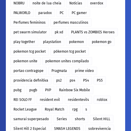
NOBRU
noite de lua cheia
Noticias
overdox
PALWORLD
paradox
PC
PC gamer
Perfumes femininos
perfumes masculinos
pet swarm simulator
pk xd
PLANTS vs ZOMBIES Heroes
play together
playstation
pokemon
pokemon go
pokemon tcg pocket
pókemon tcg pocket
pokemon unite
pokemon unites compilado
portao contragope
Pragmata
prime video
providencia definitiva
ps2
ps4
PS4
PS5
pubg
pugb
PVP
Rainbow Six Mobile
REI SOLO FF
resident evil
residentevil4
roblox
Rocket League
Royal Match
rpg
s
samurai superpesado
Series
shorts
Silent HILL
Silent Hill 2 Especial
SMASH LEGENDS
sobrevivencia