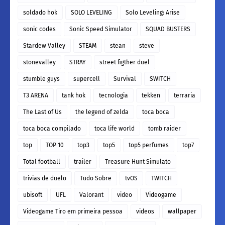
soldado hok
SOLO LEVELING
Solo Leveling: Arise
sonic codes
Sonic Speed Simulator
SQUAD BUSTERS
Stardew Valley
STEAM
stean
steve
stonevalley
STRAY
street figther duel
stumble guys
supercell
Survival
SWITCH
T3 ARENA
tank hok
tecnologia
tekken
terraria
The Last of Us
the legend of zelda
toca boca
toca boca compilado
toca life world
tomb raider
top
TOP 10
top3
top5
top5 perfumes
top7
Total football
trailer
Treasure Hunt Simulato
trivias de duelo
Tudo Sobre
tvOS
TWITCH
ubisoft
UFL
Valorant
video
Videogame
Videogame Tiro em primeira pessoa
videos
wallpaper