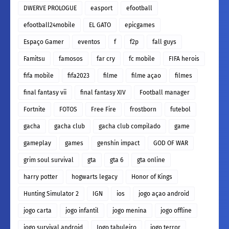
DWERVE PROLOGUE
easport
efootball
efootball24mobile
EL GATO
epicgames
Espaço Gamer
eventos
f
f2p
fall guys
Famitsu
famosos
far cry
fc mobile
FIFA herois
fifa mobile
fifa2023
filme
filme açao
filmes
final fantasy vii
final fantasy XIV
Football manager
Fortnite
FOTOS
Free Fire
frostborn
futebol
gacha
gacha club
gacha club compilado
game
gameplay
games
genshin impact
GOD OF WAR
grim soul survival
gta
gta 6
gta online
harry potter
hogwarts legacy
Honor of Kings
Hunting Simulator 2
IGN
ios
jogo açao android
jogo carta
jogo infantil
jogo menina
jogo offline
jogo survival android
Jogo tabuleiro
jogo terror