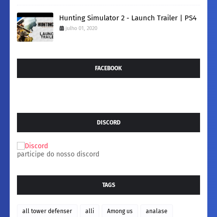
Hunting Simulator 2 - Launch Trailer | PS4
julho 01, 2020
FACEBOOK
DISCORD
participe do nosso discord
TAGS
all tower defenser
alli
Among us
analase