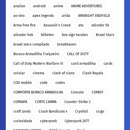
analise
android
anime
ANIME ADVENTURES
ao vivo
apex legends
arida
ARKNIGHT ENDFIELD
Arma free fire
Assassin’s Creed
ata
atirador hk
atirador hok
bilhetes
box sign harpies
Brawl Stars
brawl stars compilado
brookhaven
Buraco Armadilha Traiçoeiro
CALL OF DUTY
Call of Duty Modern Warfare III
card armadilha
cards
celular
cinema
clash of clans
Clash Royale
COD mobile
code
codes
COMPORTA BURACO ARMADILHA
Console
COPAFF
COPANFA
CORTE CARMA
Counter-Strike 2
craft lands
Crash Bandicoot 4
CryoFall
cs:go
curiosidade
cyberpunk
Cyberpunk 2077