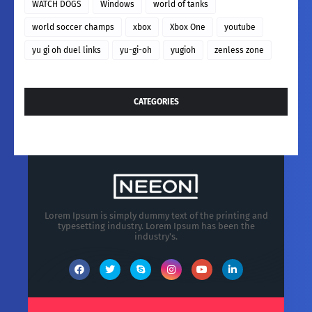
WATCH DOGS
Windows
world of tanks
world soccer champs
xbox
Xbox One
youtube
yu gi oh duel links
yu-gi-oh
yugioh
zenless zone
CATEGORIES
Lorem Ipsum is simply dummy text of the printing and
typesetting industry. Lorem Ipsum has been the
industry's.