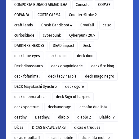
COMPORTA BURACO ARMADILHA
Console
COPAFF
COPANFA
CORTE CARMA
Counter-Strike 2
craft lands
Crash Bandicoot 4
CryoFall
cs:go
curiosidade
cyberpunk
Cyberpunk 2077
DARKFIRE HEROES
DEAD impact
Deck
deck blue eyes
deck cubico
deck dino
Deck dinossauro
deck draguinidade
deck fire king
deck fofanimal
deck lady harpia
deck mago negro
DECK Mayakashi Synchro
deck ogore
deck queima almas
deck Sign of harpies
deck spectrum
deckamorage
desafio duelista
destiny
Destiny2
diablo
diablo 2
Diablo IV
Dicas
DICAS BRAWL STARS
dicas e truques
dicas efootball
dicas fcmobile
dicas fifa mobile