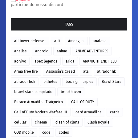
participe do nosso discord
TAGS
all tower defenser
alli
Among us
analase
analise
android
anime
ANIME ADVENTURES
ao vivo
apex legends
arida
ARKNIGHT ENDFIELD
Arma free fire
Assassin’s Creed
ata
atirador hk
atirador hok
bilhetes
box sign harpies
Brawl Stars
brawl stars compilado
brookhaven
Buraco Armadilha Traiçoeiro
CALL OF DUTY
Call of Duty Modern Warfare III
card armadilha
cards
celular
cinema
clash of clans
Clash Royale
COD mobile
code
codes