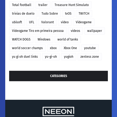
Total football
trailer
Treasure Hunt Simulato
trivias de duelo
Tudo Sobre
tvOS
TWITCH
ubisoft
UFL
Valorant
video
Videogame
Videogame Tiro em primeira pessoa
videos
wallpaper
WATCH DOGS
Windows
world of tanks
world soccer champs
xbox
Xbox One
youtube
yu gi oh duel links
yu-gi-oh
yugioh
zenless zone
CATEGORIES