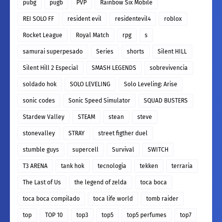
pubg
pugb
PVP
Rainbow Six Mobile
REI SOLO FF
resident evil
residentevil4
roblox
Rocket League
Royal Match
rpg
s
samurai superpesado
Series
shorts
Silent HILL
Silent Hill 2 Especial
SMASH LEGENDS
sobrevivencia
soldado hok
SOLO LEVELING
Solo Leveling: Arise
sonic codes
Sonic Speed Simulator
SQUAD BUSTERS
Stardew Valley
STEAM
stean
steve
stonevalley
STRAY
street figther duel
stumble guys
supercell
Survival
SWITCH
T3 ARENA
tank hok
tecnologia
tekken
terraria
The Last of Us
the legend of zelda
toca boca
toca boca compilado
toca life world
tomb raider
top
TOP 10
top3
top5
top5 perfumes
top7