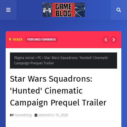
TICKER
PERFUMES FEMININOS
Natura para a Noite: Fragrâncias femininos Intensas e
Inesquecíveis
Página inicial
PC
Star Wars Squadrons: 'Hunted' Cinematic
Campaign Prequel Trailer
Star Wars Squadrons:
'Hunted' Cinematic
Campaign Prequel Trailer
Gameblog
setembro 15, 2020