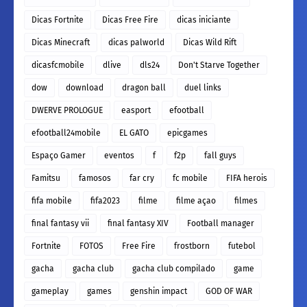
Dicas Fortnite
Dicas Free Fire
dicas iniciante
Dicas Minecraft
dicas palworld
Dicas Wild Rift
dicasfcmobile
dlive
dls24
Don't Starve Together
dow
download
dragon ball
duel links
DWERVE PROLOGUE
easport
efootball
efootball24mobile
EL GATO
epicgames
Espaço Gamer
eventos
f
f2p
fall guys
Famitsu
famosos
far cry
fc mobile
FIFA herois
fifa mobile
fifa2023
filme
filme açao
filmes
final fantasy vii
final fantasy XIV
Football manager
Fortnite
FOTOS
Free Fire
frostborn
futebol
gacha
gacha club
gacha club compilado
game
gameplay
games
genshin impact
GOD OF WAR