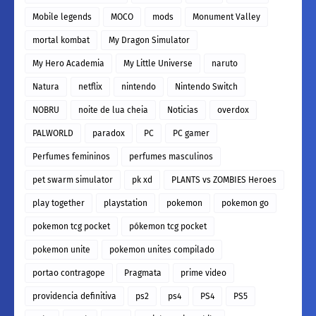
Mobile legends
MOCO
mods
Monument Valley
mortal kombat
My Dragon Simulator
My Hero Academia
My Little Universe
naruto
Natura
netflix
nintendo
Nintendo Switch
NOBRU
noite de lua cheia
Noticias
overdox
PALWORLD
paradox
PC
PC gamer
Perfumes femininos
perfumes masculinos
pet swarm simulator
pk xd
PLANTS vs ZOMBIES Heroes
play together
playstation
pokemon
pokemon go
pokemon tcg pocket
pókemon tcg pocket
pokemon unite
pokemon unites compilado
portao contragope
Pragmata
prime video
providencia definitiva
ps2
ps4
PS4
PS5