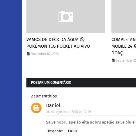
VAMOS DE DECK DA ÁGUA 🥶
COMPLETAND
POKÉMON TCG POCKET AO VIVO
MOBILE 24 ⚽
DOAÇ...
November 02, 2024
September 05
POSTAR UM COMENTÁRIO
2 Comentários
Daniel
16 de agosto de 2020 às 19:49
Salve nobru apelão eita nobru apelão salve piu ei
Responder
Excluir