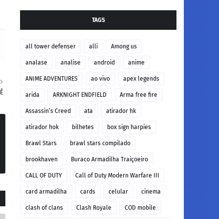
TAGS
all tower defenser
alli
Among us
analase
analise
android
anime
ANIME ADVENTURES
ao vivo
apex legends
VÊ
arida
ARKNIGHT ENDFIELD
Arma free fire
Assassin’s Creed
ata
atirador hk
atirador hok
bilhetes
box sign harpies
Brawl Stars
brawl stars compilado
brookhaven
Buraco Armadilha Traiçoeiro
CALL OF DUTY
Call of Duty Modern Warfare III
card armadilha
cards
celular
cinema
clash of clans
Clash Royale
COD mobile