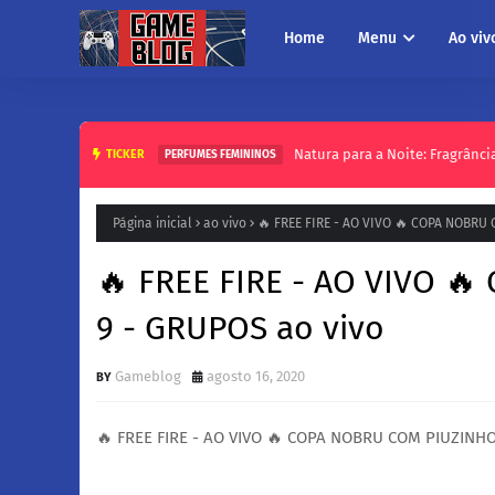
Home
Menu
Ao viv
Natura para a Noite: Fragrânci
TICKER
PERFUMES FEMININOS
Página inicial
ao vivo
🔥 FREE FIRE - AO VIVO 🔥 COPA NOBRU 
🔥 FREE FIRE - AO VIVO 
9 - GRUPOS ao vivo
Gameblog
agosto 16, 2020
🔥 FREE FIRE - AO VIVO 🔥 COPA NOBRU COM PIUZINHO 