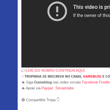
👉
LIVE DO NOBRU CONTINUA AQUI
✅
TROPINHA SE INSCREVA NO CANAL
GAMEBLOG
E CO
🔥 Siga
Gameblog
nas redes sociais
Facebook
Freefi
🔥 Apoie via
Paypal
,
Streamlab
s
🔵 Compartilhe Tropa 👇