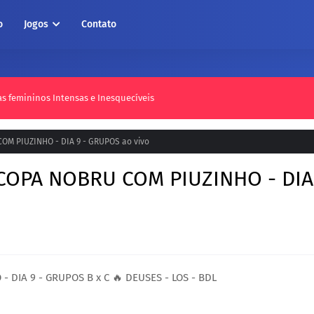
o
Jogos
Contato
as femininos Intensas e Inesquecíveis
COM PIUZINHO - DIA 9 - GRUPOS ao vivo
 COPA NOBRU COM PIUZINHO - DIA
- DIA 9 - GRUPOS B x C 🔥 DEUSES - LOS - BDL