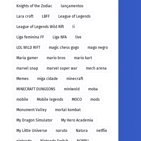
Knights of the Zodiac
lançamentos
Lara croft
LBFF
League of Legends
League of Legends Wild Rift
li
Liga feminina FF
Liga NFA
live
LOL WILD RIFT
magic chess gogo
mago negro
Maria gamer
mario bros
mario kart
marvel snap
marvel super war
mech arena
Memes
miga cidade
minecraft
MINECRAFT DUNGEONS
miniwold
moba
mobile
Mobile legends
MOCO
mods
Monument Valley
mortal kombat
My Dragon Simulator
My Hero Academia
My Little Universe
naruto
Natura
netflix