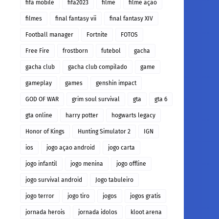
fifa mobile
fifa2023
filme
filme açao
filmes
final fantasy vii
final fantasy XIV
Football manager
Fortnite
FOTOS
Free Fire
frostborn
futebol
gacha
gacha club
gacha club compilado
game
gameplay
games
genshin impact
GOD OF WAR
grim soul survival
gta
gta 6
gta online
harry potter
hogwarts legacy
Honor of Kings
Hunting Simulator 2
IGN
ios
jogo açao android
jogo carta
jogo infantil
jogo menina
jogo offline
jogo survival android
Jogo tabuleiro
jogo terror
jogo tiro
jogos
jogos gratis
jornada herois
jornada idolos
kloot arena