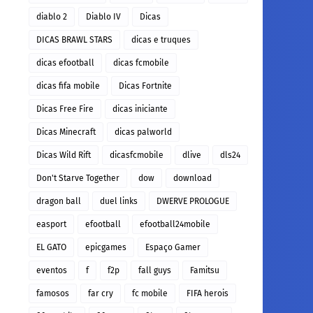
diablo 2
Diablo IV
Dicas
DICAS BRAWL STARS
dicas e truques
dicas efootball
dicas fcmobile
dicas fifa mobile
Dicas Fortnite
Dicas Free Fire
dicas iniciante
Dicas Minecraft
dicas palworld
Dicas Wild Rift
dicasfcmobile
dlive
dls24
Don't Starve Together
dow
download
dragon ball
duel links
DWERVE PROLOGUE
easport
efootball
efootball24mobile
EL GATO
epicgames
Espaço Gamer
eventos
f
f2p
fall guys
Famitsu
famosos
far cry
fc mobile
FIFA herois