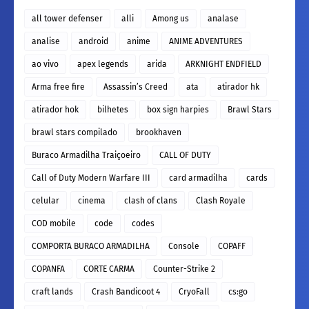
all tower defenser
alli
Among us
analase
analise
android
anime
ANIME ADVENTURES
ao vivo
apex legends
arida
ARKNIGHT ENDFIELD
Arma free fire
Assassin’s Creed
ata
atirador hk
atirador hok
bilhetes
box sign harpies
Brawl Stars
brawl stars compilado
brookhaven
Buraco Armadilha Traiçoeiro
CALL OF DUTY
Call of Duty Modern Warfare III
card armadilha
cards
celular
cinema
clash of clans
Clash Royale
COD mobile
code
codes
COMPORTA BURACO ARMADILHA
Console
COPAFF
COPANFA
CORTE CARMA
Counter-Strike 2
craft lands
Crash Bandicoot 4
CryoFall
cs:go