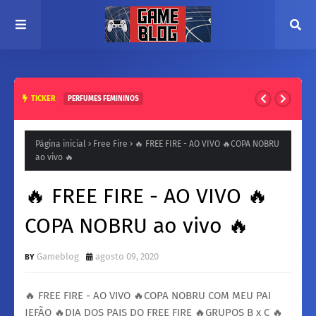
TICKER
PERFUMES FEMININOS
Natura para a Noite: Fragrâncias femininos Intensas e
Inesquecíveis
Página inicial
Free Fire
🔥 FREE FIRE - AO VIVO 🔥COPA NOBRU
ao vivo 🔥
🔥 FREE FIRE - AO VIVO 🔥
COPA NOBRU ao vivo 🔥
Gameblog
agosto 09, 2020
🔥 FREE FIRE - AO VIVO 🔥COPA NOBRU COM MEU PAI
JEFÃO 🔥DIA DOS PAIS DO FREE FIRE 🔥GRUPOS B x C 🔥