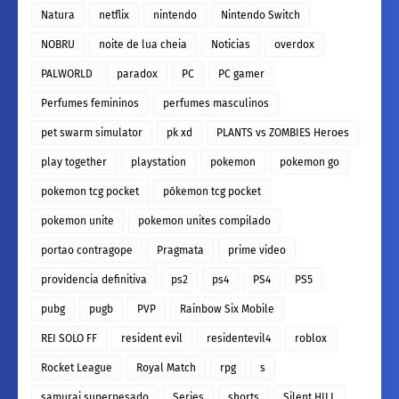
Natura
netflix
nintendo
Nintendo Switch
NOBRU
noite de lua cheia
Noticias
overdox
PALWORLD
paradox
PC
PC gamer
Perfumes femininos
perfumes masculinos
pet swarm simulator
pk xd
PLANTS vs ZOMBIES Heroes
play together
playstation
pokemon
pokemon go
pokemon tcg pocket
pókemon tcg pocket
pokemon unite
pokemon unites compilado
portao contragope
Pragmata
prime video
providencia definitiva
ps2
ps4
PS4
PS5
pubg
pugb
PVP
Rainbow Six Mobile
REI SOLO FF
resident evil
residentevil4
roblox
Rocket League
Royal Match
rpg
s
samurai superpesado
Series
shorts
Silent HILL