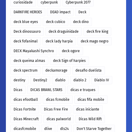
curiosidade
cyberpunk
Cyberpunk 2077
DARKFIRE HEROES
DEAD impact
Deck
deck blue eyes
deck cubico
deck dino
Deck dinossauro
deck draguinidade
deck fire king
deck fofanimal
deck lady harpia
deck mago negro
DECK Mayakashi Synchro
deck ogore
deck queima almas
deck Sign of harpies
deck spectrum
deckamorage
desafio duelista
destiny
Destiny2
diablo
diablo 2
Diablo IV
Dicas
DICAS BRAWL STARS
dicas e truques
dicas efootball
dicas fcmobile
dicas fifa mobile
Dicas Fortnite
Dicas Free Fire
dicas iniciante
Dicas Minecraft
dicas palworld
Dicas Wild Rift
dicasfcmobile
dlive
dls24
Don't Starve Together