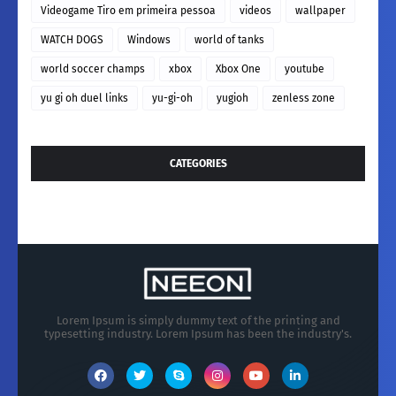
Videogame Tiro em primeira pessoa
videos
wallpaper
WATCH DOGS
Windows
world of tanks
world soccer champs
xbox
Xbox One
youtube
yu gi oh duel links
yu-gi-oh
yugioh
zenless zone
CATEGORIES
Lorem Ipsum is simply dummy text of the printing and
typesetting industry. Lorem Ipsum has been the industry's.