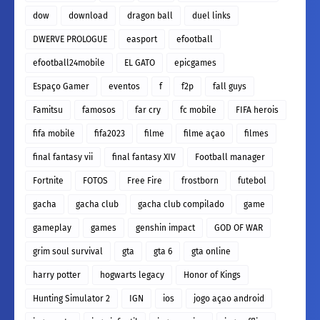
dow
download
dragon ball
duel links
DWERVE PROLOGUE
easport
efootball
efootball24mobile
EL GATO
epicgames
Espaço Gamer
eventos
f
f2p
fall guys
Famitsu
famosos
far cry
fc mobile
FIFA herois
fifa mobile
fifa2023
filme
filme açao
filmes
final fantasy vii
final fantasy XIV
Football manager
Fortnite
FOTOS
Free Fire
frostborn
futebol
gacha
gacha club
gacha club compilado
game
gameplay
games
genshin impact
GOD OF WAR
grim soul survival
gta
gta 6
gta online
harry potter
hogwarts legacy
Honor of Kings
Hunting Simulator 2
IGN
ios
jogo açao android