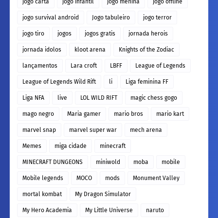
jogo carta
jogo infantil
jogo menina
jogo offline
jogo survival android
Jogo tabuleiro
jogo terror
jogo tiro
jogos
jogos gratis
jornada herois
jornada idolos
kloot arena
Knights of the Zodiac
lançamentos
Lara croft
LBFF
League of Legends
League of Legends Wild Rift
li
Liga feminina FF
Liga NFA
live
LOL WILD RIFT
magic chess gogo
mago negro
Maria gamer
mario bros
mario kart
marvel snap
marvel super war
mech arena
Memes
miga cidade
minecraft
MINECRAFT DUNGEONS
miniwold
moba
mobile
Mobile legends
MOCO
mods
Monument Valley
mortal kombat
My Dragon Simulator
My Hero Academia
My Little Universe
naruto