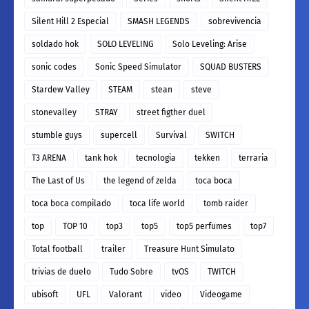
Silent Hill 2 Especial
SMASH LEGENDS
sobrevivencia
soldado hok
SOLO LEVELING
Solo Leveling: Arise
sonic codes
Sonic Speed Simulator
SQUAD BUSTERS
Stardew Valley
STEAM
stean
steve
stonevalley
STRAY
street figther duel
stumble guys
supercell
Survival
SWITCH
T3 ARENA
tank hok
tecnologia
tekken
terraria
The Last of Us
the legend of zelda
toca boca
toca boca compilado
toca life world
tomb raider
top
TOP 10
top3
top5
top5 perfumes
top7
Total football
trailer
Treasure Hunt Simulato
trivias de duelo
Tudo Sobre
tvOS
TWITCH
ubisoft
UFL
Valorant
video
Videogame