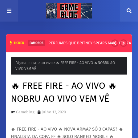
PERFUMES QUE BRITNEY SPEARS MAIS UTILIZA
TICKER
FAMOSOS
Página inicial
ao vivo
🔥 FREE FIRE - AO VIVO 🔥NOBRU AO
VIVO VEM VÊ
🔥 FREE FIRE - AO VIVO 🔥
NOBRU AO VIVO VEM VÊ
Gameblog
julho 12, 2020
🔥 FREE FIRE - AO VIVO 🔥 NOVA ARMA? SÓ 3 CAPAS? 🔥
FINALISTA DA COPA FF 🔥 SOLO RANKED MOBILE 🔥