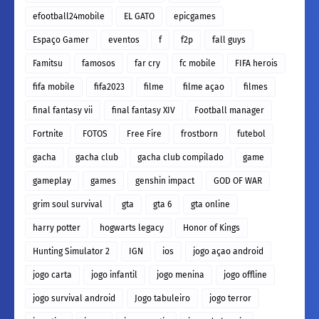
efootball24mobile
EL GATO
epicgames
Espaço Gamer
eventos
f
f2p
fall guys
Famitsu
famosos
far cry
fc mobile
FIFA herois
fifa mobile
fifa2023
filme
filme açao
filmes
final fantasy vii
final fantasy XIV
Football manager
Fortnite
FOTOS
Free Fire
frostborn
futebol
gacha
gacha club
gacha club compilado
game
gameplay
games
genshin impact
GOD OF WAR
grim soul survival
gta
gta 6
gta online
harry potter
hogwarts legacy
Honor of Kings
Hunting Simulator 2
IGN
ios
jogo açao android
jogo carta
jogo infantil
jogo menina
jogo offline
jogo survival android
Jogo tabuleiro
jogo terror