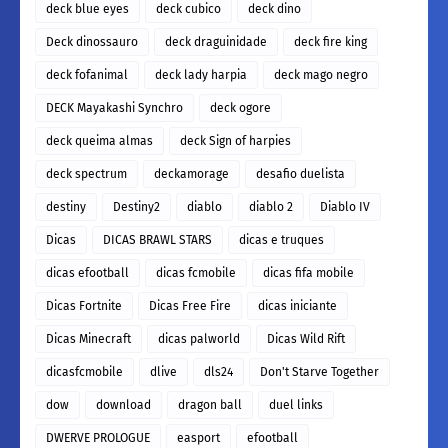
deck blue eyes
deck cubico
deck dino
Deck dinossauro
deck draguinidade
deck fire king
deck fofanimal
deck lady harpia
deck mago negro
DECK Mayakashi Synchro
deck ogore
deck queima almas
deck Sign of harpies
deck spectrum
deckamorage
desafio duelista
destiny
Destiny2
diablo
diablo 2
Diablo IV
Dicas
DICAS BRAWL STARS
dicas e truques
dicas efootball
dicas fcmobile
dicas fifa mobile
Dicas Fortnite
Dicas Free Fire
dicas iniciante
Dicas Minecraft
dicas palworld
Dicas Wild Rift
dicasfcmobile
dlive
dls24
Don't Starve Together
dow
download
dragon ball
duel links
DWERVE PROLOGUE
easport
efootball