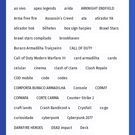
ao vivo
apex legends
arida
ARKNIGHT ENDFIELD
Arma free fire
Assassin’s Creed
ata
atirador hk
atirador hok
bilhetes
box sign harpies
Brawl Stars
brawl stars compilado
brookhaven
Buraco Armadilha Traiçoeiro
CALL OF DUTY
Call of Duty Modern Warfare III
card armadilha
cards
celular
cinema
clash of clans
Clash Royale
COD mobile
code
codes
COMPORTA BURACO ARMADILHA
Console
COPAFF
COPANFA
CORTE CARMA
Counter-Strike 2
craft lands
Crash Bandicoot 4
CryoFall
cs:go
curiosidade
cyberpunk
Cyberpunk 2077
DARKFIRE HEROES
DEAD impact
Deck