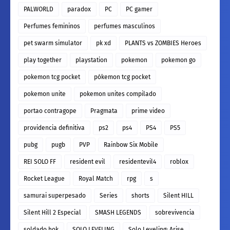
PALWORLD
paradox
PC
PC gamer
Perfumes femininos
perfumes masculinos
pet swarm simulator
pk xd
PLANTS vs ZOMBIES Heroes
play together
playstation
pokemon
pokemon go
pokemon tcg pocket
pókemon tcg pocket
pokemon unite
pokemon unites compilado
portao contragope
Pragmata
prime video
providencia definitiva
ps2
ps4
PS4
PS5
pubg
pugb
PVP
Rainbow Six Mobile
REI SOLO FF
resident evil
residentevil4
roblox
Rocket League
Royal Match
rpg
s
samurai superpesado
Series
shorts
Silent HILL
Silent Hill 2 Especial
SMASH LEGENDS
sobrevivencia
soldado hok
SOLO LEVELING
Solo Leveling: Arise