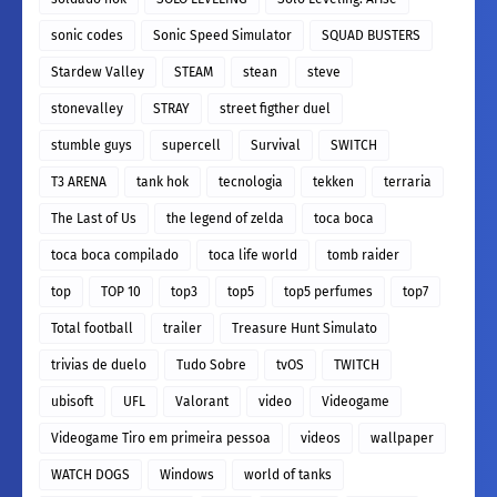
sonic codes
Sonic Speed Simulator
SQUAD BUSTERS
Stardew Valley
STEAM
stean
steve
stonevalley
STRAY
street figther duel
stumble guys
supercell
Survival
SWITCH
T3 ARENA
tank hok
tecnologia
tekken
terraria
The Last of Us
the legend of zelda
toca boca
toca boca compilado
toca life world
tomb raider
top
TOP 10
top3
top5
top5 perfumes
top7
Total football
trailer
Treasure Hunt Simulato
trivias de duelo
Tudo Sobre
tvOS
TWITCH
ubisoft
UFL
Valorant
video
Videogame
Videogame Tiro em primeira pessoa
videos
wallpaper
WATCH DOGS
Windows
world of tanks