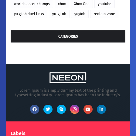
world soccer champs
xbox
Xbox One
youtube
yu gi oh duel links
yu-gi-oh
yugioh
zenless zone
CATEGORIES
Lorem Ipsum is simply dummy text of the printing and
typesetting industry. Lorem Ipsum has been the industry's.
Labels