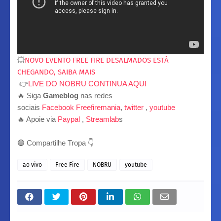
💥
NOVO EVENTO FREE FIRE DESALMADOS ESTÁ
CHEGANDO, SAIBA MAIS
👉
LIVE DO NOBRU CONTINUA AQUI
🔥 Siga
Gameblog
nas redes
sociais
Facebook
Freefiremania
,
twitter
,
youtube
🔥 Apoie via
Paypal
,
Streamlab
s
🔵 Compartilhe Tropa 👇
ao vivo
Free Fire
NOBRU
youtube