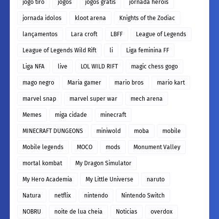
jogo tiro
jogos
jogos gratis
jornada herois
jornada idolos
kloot arena
Knights of the Zodiac
lançamentos
Lara croft
LBFF
League of Legends
League of Legends Wild Rift
li
Liga feminina FF
Liga NFA
live
LOL WILD RIFT
magic chess gogo
mago negro
Maria gamer
mario bros
mario kart
marvel snap
marvel super war
mech arena
Memes
miga cidade
minecraft
MINECRAFT DUNGEONS
miniwold
moba
mobile
Mobile legends
MOCO
mods
Monument Valley
mortal kombat
My Dragon Simulator
My Hero Academia
My Little Universe
naruto
Natura
netflix
nintendo
Nintendo Switch
NOBRU
noite de lua cheia
Noticias
overdox