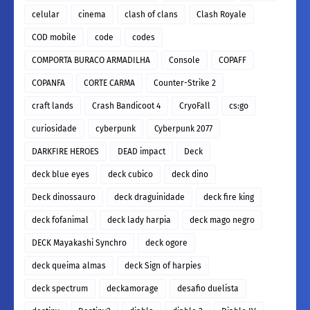
celular
cinema
clash of clans
Clash Royale
COD mobile
code
codes
COMPORTA BURACO ARMADILHA
Console
COPAFF
COPANFA
CORTE CARMA
Counter-Strike 2
craft lands
Crash Bandicoot 4
CryoFall
cs:go
curiosidade
cyberpunk
Cyberpunk 2077
DARKFIRE HEROES
DEAD impact
Deck
deck blue eyes
deck cubico
deck dino
Deck dinossauro
deck draguinidade
deck fire king
deck fofanimal
deck lady harpia
deck mago negro
DECK Mayakashi Synchro
deck ogore
deck queima almas
deck Sign of harpies
deck spectrum
deckamorage
desafio duelista