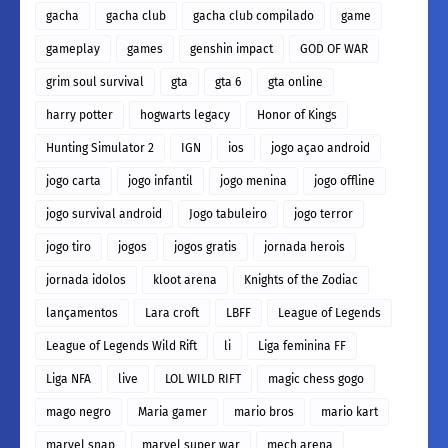
gacha
gacha club
gacha club compilado
game
gameplay
games
genshin impact
GOD OF WAR
grim soul survival
gta
gta 6
gta online
harry potter
hogwarts legacy
Honor of Kings
Hunting Simulator 2
IGN
ios
jogo açao android
jogo carta
jogo infantil
jogo menina
jogo offline
jogo survival android
Jogo tabuleiro
jogo terror
jogo tiro
jogos
jogos gratis
jornada herois
jornada idolos
kloot arena
Knights of the Zodiac
lançamentos
Lara croft
LBFF
League of Legends
League of Legends Wild Rift
li
Liga feminina FF
Liga NFA
live
LOL WILD RIFT
magic chess gogo
mago negro
Maria gamer
mario bros
mario kart
marvel snap
marvel super war
mech arena