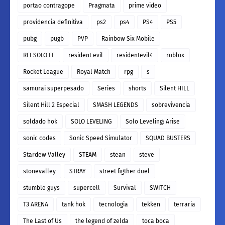
portao contragope
Pragmata
prime video
providencia definitiva
ps2
ps4
PS4
PS5
pubg
pugb
PVP
Rainbow Six Mobile
REI SOLO FF
resident evil
residentevil4
roblox
Rocket League
Royal Match
rpg
s
samurai superpesado
Series
shorts
Silent HILL
Silent Hill 2 Especial
SMASH LEGENDS
sobrevivencia
soldado hok
SOLO LEVELING
Solo Leveling: Arise
sonic codes
Sonic Speed Simulator
SQUAD BUSTERS
Stardew Valley
STEAM
stean
steve
stonevalley
STRAY
street figther duel
stumble guys
supercell
Survival
SWITCH
T3 ARENA
tank hok
tecnologia
tekken
terraria
The Last of Us
the legend of zelda
toca boca