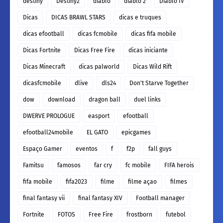
destiny
Destiny2
diablo
diablo 2
Diablo IV
Dicas
DICAS BRAWL STARS
dicas e truques
dicas efootball
dicas fcmobile
dicas fifa mobile
Dicas Fortnite
Dicas Free Fire
dicas iniciante
Dicas Minecraft
dicas palworld
Dicas Wild Rift
dicasfcmobile
dlive
dls24
Don't Starve Together
dow
download
dragon ball
duel links
DWERVE PROLOGUE
easport
efootball
efootball24mobile
EL GATO
epicgames
Espaço Gamer
eventos
f
f2p
fall guys
Famitsu
famosos
far cry
fc mobile
FIFA herois
fifa mobile
fifa2023
filme
filme açao
filmes
final fantasy vii
final fantasy XIV
Football manager
Fortnite
FOTOS
Free Fire
frostborn
futebol