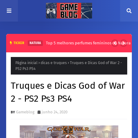
Top 5 melhores perfumes femininos da Natura
TICKER
NATURA
Página inicial
dicas e truques
Truques e Dicas God of War 2 -
PS2 Ps3 PS4
Truques e Dicas God of War
2 - PS2 Ps3 PS4
Gameblog
junho 24, 2020