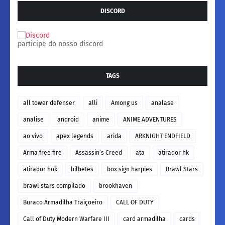
DISCORD
participe do nosso discord
TAGS
all tower defenser
alli
Among us
analase
analise
android
anime
ANIME ADVENTURES
ao vivo
apex legends
arida
ARKNIGHT ENDFIELD
Arma free fire
Assassin’s Creed
ata
atirador hk
atirador hok
bilhetes
box sign harpies
Brawl Stars
brawl stars compilado
brookhaven
Buraco Armadilha Traiçoeiro
CALL OF DUTY
Call of Duty Modern Warfare III
card armadilha
cards