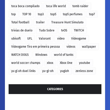
toca boca compilado
toca life world
tomb raider
top
TOP 10
top3
top5
top5 perfumes
top7
Total football
trailer
Treasure Hunt Simulato
trivias de duelo
Tudo Sobre
tvOS
TWITCH
ubisoft
UFL
Valorant
video
Videogame
Videogame Tiro em primeira pessoa
videos
wallpaper
WATCH DOGS
Windows
world of tanks
world soccer champs
xbox
Xbox One
youtube
yu gi oh duel links
yu-gi-oh
yugioh
zenless zone
CATEGORIES