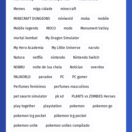
Memes
miga cidade
minecraft
MINECRAFT DUNGEONS
miniwold
moba
mobile
Mobile legends
MOCO
mods
Monument Valley
mortal kombat
My Dragon Simulator
My Hero Academia
My Little Universe
naruto
Natura
netflix
nintendo
Nintendo Switch
NOBRU
noite de lua cheia
Noticias
overdox
PALWORLD
paradox
PC
PC gamer
Perfumes femininos
perfumes masculinos
pet swarm simulator
pk xd
PLANTS vs ZOMBIES Heroes
play together
playstation
pokemon
pokemon go
pokemon tcg pocket
pókemon tcg pocket
pokemon unite
pokemon unites compilado