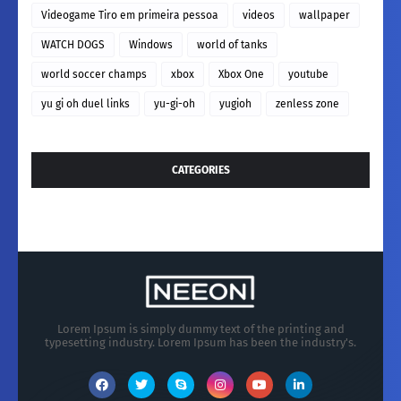
Videogame Tiro em primeira pessoa
videos
wallpaper
WATCH DOGS
Windows
world of tanks
world soccer champs
xbox
Xbox One
youtube
yu gi oh duel links
yu-gi-oh
yugioh
zenless zone
CATEGORIES
Lorem Ipsum is simply dummy text of the printing and
typesetting industry. Lorem Ipsum has been the industry's.