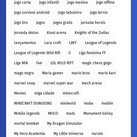
jogo carta
jogo infantil
jogo menina
jogo offline
jogo survival android
Jogo tabuleiro
jogo terror
jogo tiro
jogos
jogos gratis
jornada herois
jornada idolos
kloot arena
Knights of the Zodiac
lançamentos
Lara croft
LBFF
League of Legends
League of Legends Wild Rift
li
Liga feminina FF
Liga NFA
live
LOL WILD RIFT
magic chess gogo
mago negro
Maria gamer
mario bros
mario kart
marvel snap
marvel super war
mech arena
Memes
miga cidade
minecraft
MINECRAFT DUNGEONS
miniwold
moba
mobile
Mobile legends
MOCO
mods
Monument Valley
mortal kombat
My Dragon Simulator
My Hero Academia
My Little Universe
naruto