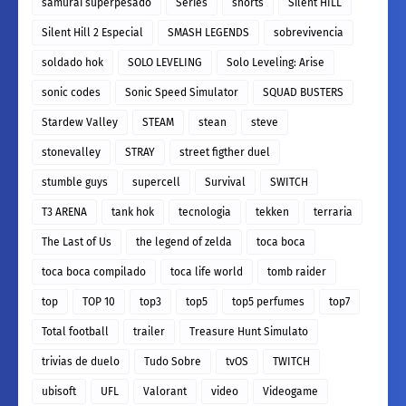
samurai superpesado
Series
shorts
Silent HILL
Silent Hill 2 Especial
SMASH LEGENDS
sobrevivencia
soldado hok
SOLO LEVELING
Solo Leveling: Arise
sonic codes
Sonic Speed Simulator
SQUAD BUSTERS
Stardew Valley
STEAM
stean
steve
stonevalley
STRAY
street figther duel
stumble guys
supercell
Survival
SWITCH
T3 ARENA
tank hok
tecnologia
tekken
terraria
The Last of Us
the legend of zelda
toca boca
toca boca compilado
toca life world
tomb raider
top
TOP 10
top3
top5
top5 perfumes
top7
Total football
trailer
Treasure Hunt Simulato
trivias de duelo
Tudo Sobre
tvOS
TWITCH
ubisoft
UFL
Valorant
video
Videogame