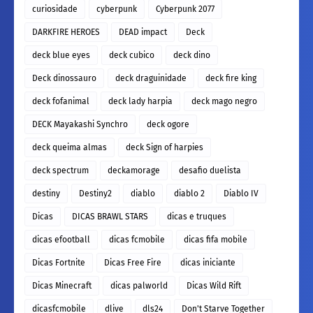
curiosidade
cyberpunk
Cyberpunk 2077
DARKFIRE HEROES
DEAD impact
Deck
deck blue eyes
deck cubico
deck dino
Deck dinossauro
deck draguinidade
deck fire king
deck fofanimal
deck lady harpia
deck mago negro
DECK Mayakashi Synchro
deck ogore
deck queima almas
deck Sign of harpies
deck spectrum
deckamorage
desafio duelista
destiny
Destiny2
diablo
diablo 2
Diablo IV
Dicas
DICAS BRAWL STARS
dicas e truques
dicas efootball
dicas fcmobile
dicas fifa mobile
Dicas Fortnite
Dicas Free Fire
dicas iniciante
Dicas Minecraft
dicas palworld
Dicas Wild Rift
dicasfcmobile
dlive
dls24
Don't Starve Together