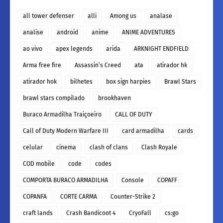
all tower defenser
alli
Among us
analase
analise
android
anime
ANIME ADVENTURES
ao vivo
apex legends
arida
ARKNIGHT ENDFIELD
Arma free fire
Assassin’s Creed
ata
atirador hk
atirador hok
bilhetes
box sign harpies
Brawl Stars
brawl stars compilado
brookhaven
Buraco Armadilha Traiçoeiro
CALL OF DUTY
Call of Duty Modern Warfare III
card armadilha
cards
celular
cinema
clash of clans
Clash Royale
COD mobile
code
codes
COMPORTA BURACO ARMADILHA
Console
COPAFF
COPANFA
CORTE CARMA
Counter-Strike 2
craft lands
Crash Bandicoot 4
CryoFall
cs:go