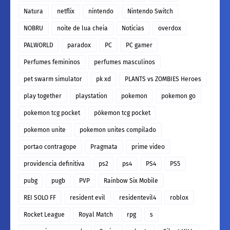
Natura
netflix
nintendo
Nintendo Switch
NOBRU
noite de lua cheia
Noticias
overdox
PALWORLD
paradox
PC
PC gamer
Perfumes femininos
perfumes masculinos
pet swarm simulator
pk xd
PLANTS vs ZOMBIES Heroes
play together
playstation
pokemon
pokemon go
pokemon tcg pocket
pókemon tcg pocket
pokemon unite
pokemon unites compilado
portao contragope
Pragmata
prime video
providencia definitiva
ps2
ps4
PS4
PS5
pubg
pugb
PVP
Rainbow Six Mobile
REI SOLO FF
resident evil
residentevil4
roblox
Rocket League
Royal Match
rpg
s