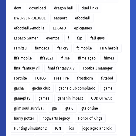
dow
download
dragon ball
duel links
DWERVE PROLOGUE
easport
efootball
efootball24mobile
EL GATO
epicgames
Espaço Gamer
eventos
f
f2p
fall guys
Famitsu
famosos
far cry
fc mobile
FIFA herois
fifa mobile
fifa2023
filme
filme açao
filmes
final fantasy vii
final fantasy XIV
Football manager
Fortnite
FOTOS
Free Fire
frostborn
futebol
gacha
gacha club
gacha club compilado
game
gameplay
games
genshin impact
GOD OF WAR
grim soul survival
gta
gta 6
gta online
harry potter
hogwarts legacy
Honor of Kings
Hunting Simulator 2
IGN
ios
jogo açao android