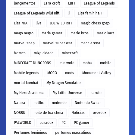
lançamentos
Lara croft
LBFF
League of Legends
League of Legends Wild Rift
li
Liga feminina FF
Liga NFA
live
LOL WILD RIFT
magic chess gogo
mago negro
Maria gamer
mario bros
mario kart
marvel snap
marvel super war
mech arena
Memes
miga cidade
minecraft
MINECRAFT DUNGEONS
miniwold
moba
mobile
Mobile legends
MOCO
mods
Monument Valley
mortal kombat
My Dragon Simulator
My Hero Academia
My Little Universe
naruto
Natura
netflix
nintendo
Nintendo Switch
NOBRU
noite de lua cheia
Noticias
overdox
PALWORLD
paradox
PC
PC gamer
Perfumes femininos
perfumes masculinos