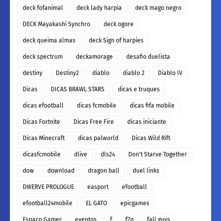
deck fofanimal
deck lady harpia
deck mago negro
DECK Mayakashi Synchro
deck ogore
deck queima almas
deck Sign of harpies
deck spectrum
deckamorage
desafio duelista
destiny
Destiny2
diablo
diablo 2
Diablo IV
Dicas
DICAS BRAWL STARS
dicas e truques
dicas efootball
dicas fcmobile
dicas fifa mobile
Dicas Fortnite
Dicas Free Fire
dicas iniciante
Dicas Minecraft
dicas palworld
Dicas Wild Rift
dicasfcmobile
dlive
dls24
Don't Starve Together
dow
download
dragon ball
duel links
DWERVE PROLOGUE
easport
efootball
efootball24mobile
EL GATO
epicgames
Espaço Gamer
eventos
f
f2p
fall guys