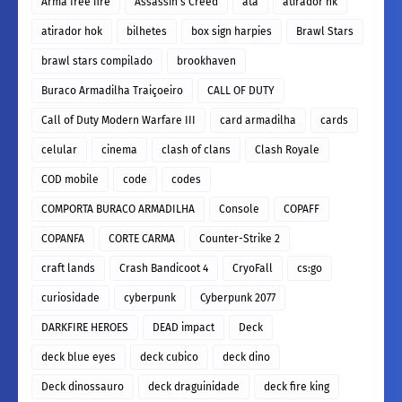
Arma free fire
Assassin’s Creed
ata
atirador hk
atirador hok
bilhetes
box sign harpies
Brawl Stars
brawl stars compilado
brookhaven
Buraco Armadilha Traiçoeiro
CALL OF DUTY
Call of Duty Modern Warfare III
card armadilha
cards
celular
cinema
clash of clans
Clash Royale
COD mobile
code
codes
COMPORTA BURACO ARMADILHA
Console
COPAFF
COPANFA
CORTE CARMA
Counter-Strike 2
craft lands
Crash Bandicoot 4
CryoFall
cs:go
curiosidade
cyberpunk
Cyberpunk 2077
DARKFIRE HEROES
DEAD impact
Deck
deck blue eyes
deck cubico
deck dino
Deck dinossauro
deck draguinidade
deck fire king