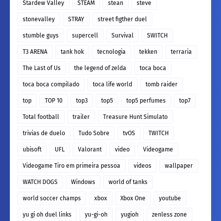
Stardew Valley
STEAM
stean
steve
stonevalley
STRAY
street figther duel
stumble guys
supercell
Survival
SWITCH
T3 ARENA
tank hok
tecnologia
tekken
terraria
The Last of Us
the legend of zelda
toca boca
toca boca compilado
toca life world
tomb raider
top
TOP 10
top3
top5
top5 perfumes
top7
Total football
trailer
Treasure Hunt Simulato
trivias de duelo
Tudo Sobre
tvOS
TWITCH
ubisoft
UFL
Valorant
video
Videogame
Videogame Tiro em primeira pessoa
videos
wallpaper
WATCH DOGS
Windows
world of tanks
world soccer champs
xbox
Xbox One
youtube
yu gi oh duel links
yu-gi-oh
yugioh
zenless zone