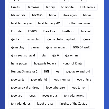
Famitsu
famosos
far cry
fc mobile
FIFA herois
fifa mobile
fifa2023
filme
filme açao
filmes
final fantasy vii
final fantasy XIV
Football manager
Fortnite
FOTOS
Free Fire
frostborn
futebol
gacha
gacha club
gacha club compilado
game
gameplay
games
genshin impact
GOD OF WAR
grim soul survival
gta
gta 6
gta online
harry potter
hogwarts legacy
Honor of Kings
Hunting Simulator 2
IGN
ios
jogo açao android
jogo carta
jogo infantil
jogo menina
jogo offline
jogo survival android
Jogo tabuleiro
jogo terror
jogo tiro
jogos
jogos gratis
jornada herois
jornada idolos
kloot arena
Knights of the Zodiac