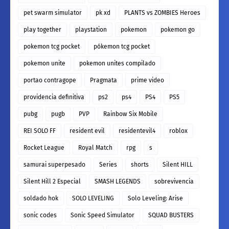
pet swarm simulator
pk xd
PLANTS vs ZOMBIES Heroes
play together
playstation
pokemon
pokemon go
pokemon tcg pocket
pókemon tcg pocket
pokemon unite
pokemon unites compilado
portao contragope
Pragmata
prime video
providencia definitiva
ps2
ps4
PS4
PS5
pubg
pugb
PVP
Rainbow Six Mobile
REI SOLO FF
resident evil
residentevil4
roblox
Rocket League
Royal Match
rpg
s
samurai superpesado
Series
shorts
Silent HILL
Silent Hill 2 Especial
SMASH LEGENDS
sobrevivencia
soldado hok
SOLO LEVELING
Solo Leveling: Arise
sonic codes
Sonic Speed Simulator
SQUAD BUSTERS