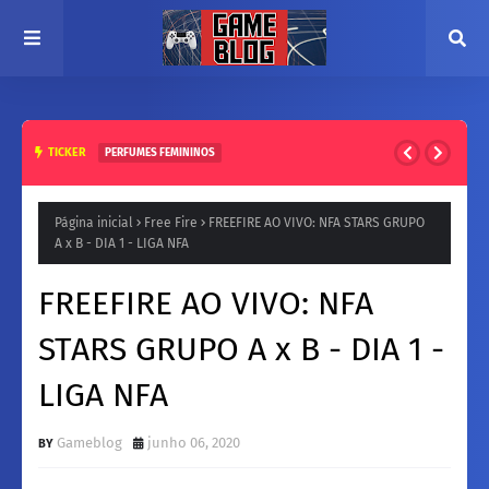
TICKER
PERFUMES FEMININOS
Natura para a Noite: Fragrâncias femininos Intensas e
Inesquecíveis
Página inicial
Free Fire
FREEFIRE AO VIVO: NFA STARS GRUPO
A x B - DIA 1 - LIGA NFA
FREEFIRE AO VIVO: NFA
STARS GRUPO A x B - DIA 1 -
LIGA NFA
Gameblog
junho 06, 2020