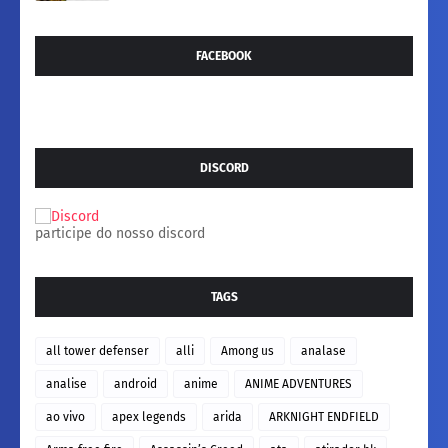
FACEBOOK
DISCORD
participe do nosso discord
TAGS
all tower defenser
alli
Among us
analase
analise
android
anime
ANIME ADVENTURES
ao vivo
apex legends
arida
ARKNIGHT ENDFIELD