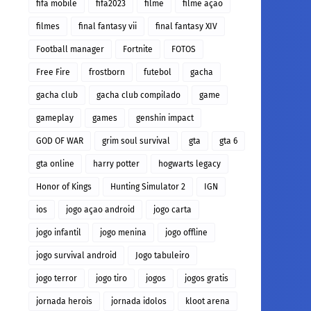
fifa mobile
fifa2023
filme
filme açao
filmes
final fantasy vii
final fantasy XIV
Football manager
Fortnite
FOTOS
Free Fire
frostborn
futebol
gacha
gacha club
gacha club compilado
game
gameplay
games
genshin impact
GOD OF WAR
grim soul survival
gta
gta 6
gta online
harry potter
hogwarts legacy
Honor of Kings
Hunting Simulator 2
IGN
ios
jogo açao android
jogo carta
jogo infantil
jogo menina
jogo offline
jogo survival android
Jogo tabuleiro
jogo terror
jogo tiro
jogos
jogos gratis
jornada herois
jornada idolos
kloot arena