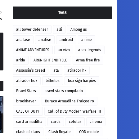
TAGS
rs
all tower defenser
alli
Among us
analase
analise
android
anime
ANIME ADVENTURES
ao vivo
apex legends
arida
ARKNIGHT ENDFIELD
Arma free fire
Assassin’s Creed
ata
atirador hk
atirador hok
bilhetes
box sign harpies
Brawl Stars
brawl stars compilado
brookhaven
Buraco Armadilha Traiçoeiro
CALL OF DUTY
Call of Duty Modern Warfare III
card armadilha
cards
celular
cinema
clash of clans
Clash Royale
COD mobile