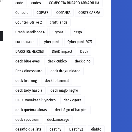
ar
code
codes
COMPORTA BURACO ARMADILHA
Console
COPAFF
COPANFA
CORTE CARMA
Counter-Strike 2
craft lands
Crash Bandicoot 4
CryoFall
cs:go
curiosidade
cyberpunk
Cyberpunk 2077
DARKFIRE HEROES
DEAD impact
Deck
deck blue eyes
deck cubico
deck dino
Deck dinossauro
deck draguinidade
deck fire king
deck fofanimal
deck lady harpia
deck mago negro
DECK Mayakashi Synchro
deck ogore
deck queima almas
deck Sign of harpies
deck spectrum
deckamorage
desafio duelista
destiny
Destiny2
diablo