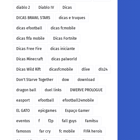
diablo 2
Diablo IV
Dicas
DICAS BRAWL STARS
dicas e truques
dicas efootball
dicas fcmobile
dicas fifa mobile
Dicas Fortnite
Dicas Free Fire
dicas iniciante
Dicas Minecraft
dicas palworld
Dicas Wild Rift
dicasfcmobile
dlive
dls24
Don't Starve Together
dow
download
dragon ball
duel links
DWERVE PROLOGUE
easport
efootball
efootball24mobile
EL GATO
epicgames
Espaço Gamer
eventos
f
f2p
fall guys
Famitsu
famosos
far cry
fc mobile
FIFA herois