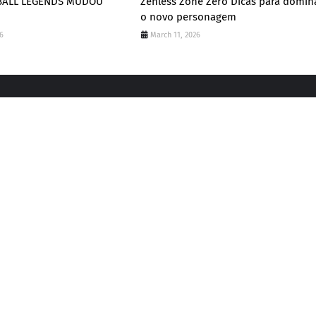
BALL LEGENDS MUDOU
Zenless Zone Zero Dicas para domin
o novo personagem
6
March 11, 2026