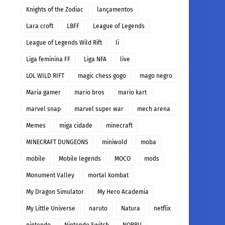
Knights of the Zodiac
lançamentos
Lara croft
LBFF
League of Legends
League of Legends Wild Rift
li
Liga feminina FF
Liga NFA
live
LOL WILD RIFT
magic chess gogo
mago negro
Maria gamer
mario bros
mario kart
marvel snap
marvel super war
mech arena
Memes
miga cidade
minecraft
MINECRAFT DUNGEONS
miniwold
moba
mobile
Mobile legends
MOCO
mods
Monument Valley
mortal kombat
My Dragon Simulator
My Hero Academia
My Little Universe
naruto
Natura
netflix