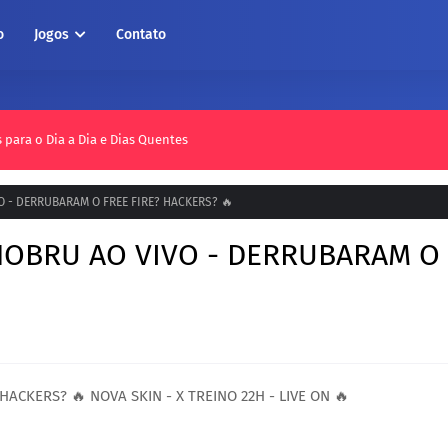
o
Jogos
Contato
para o Dia a Dia e Dias Quentes
VO - DERRUBARAM O FREE FIRE? HACKERS? 🔥
🔥NOBRU AO VIVO - DERRUBARAM O
HACKERS? 🔥 NOVA SKIN - X TREINO 22H - LIVE ON 🔥