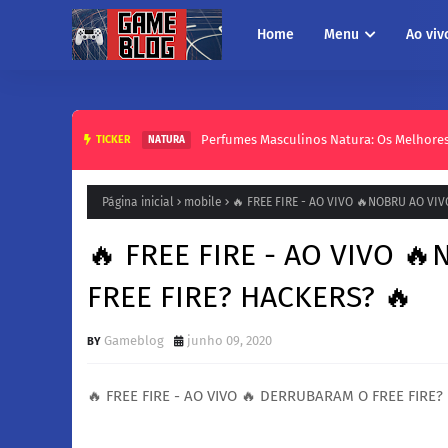
Home
Menu
Ao viv
Perfumes Masculinos Natura: Os Melhores 
TICKER
NATURA
Página inicial
mobile
🔥 FREE FIRE - AO VIVO 🔥NOBRU AO VI
🔥 FREE FIRE - AO VIVO 
FREE FIRE? HACKERS? 🔥
Gameblog
junho 09, 2020
🔥 FREE FIRE - AO VIVO 🔥 DERRUBARAM O FREE FIRE? 