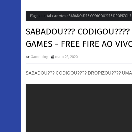
Página inicial
ao vivo
SABADOU??? CODIGOU???? DROPIZOU???
SABADOU??? CODIGOU????
GAMES - FREE FIRE AO VIV
Gameblog
maio 23, 2020
SABADOU??? CODIGOU???? DROPIZOU???? UMA 