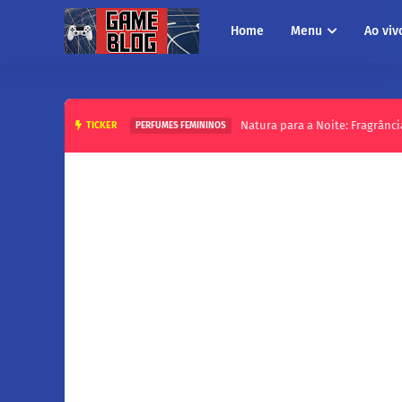
Home
Menu
Ao viv
Natura para a Noite: Fragrânci
TICKER
PERFUMES FEMININOS