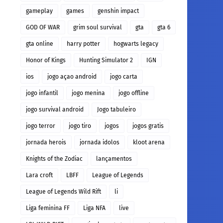
gameplay
games
genshin impact
GOD OF WAR
grim soul survival
gta
gta 6
gta online
harry potter
hogwarts legacy
Honor of Kings
Hunting Simulator 2
IGN
ios
jogo açao android
jogo carta
jogo infantil
jogo menina
jogo offline
jogo survival android
Jogo tabuleiro
jogo terror
jogo tiro
jogos
jogos gratis
jornada herois
jornada idolos
kloot arena
Knights of the Zodiac
lançamentos
Lara croft
LBFF
League of Legends
League of Legends Wild Rift
li
Liga feminina FF
Liga NFA
live