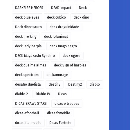
DARKFIRE HEROES
DEAD impact
Deck
deck blue eyes
deck cubico
deck dino
Deck dinossauro
deck draguinidade
deck fire king
deck fofanimal
deck lady harpia
deck mago negro
DECK Mayakashi Synchro
deck ogore
deck queima almas
deck Sign of harpies
deck spectrum
deckamorage
desafio duelista
destiny
Destiny2
diablo
diablo 2
Diablo IV
Dicas
DICAS BRAWL STARS
dicas e truques
dicas efootball
dicas fcmobile
dicas fifa mobile
Dicas Fortnite