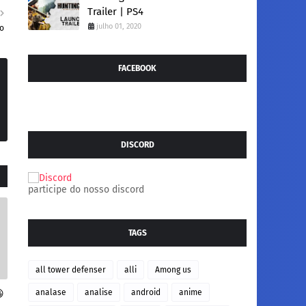
Trailer | PS4
julho 01, 2020
vo
FACEBOOK
DISCORD
participe do nosso discord
TAGS
all tower defenser
alli
Among us
analase
analise
android
anime
