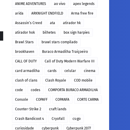
ANIME ADVENTURES
ao vivo
apex legends
arida
ARKNIGHT ENDFIELD
Arma free fire
Assassin’s Creed
ata
atirador hk
atirador hok
bilhetes
box sign harpies
Brawl Stars
brawl stars compilado
brookhaven
Buraco Armadilha Traiçoeiro
CALL OF DUTY
Call of Duty Modern Warfare III
card armadilha
cards
celular
cinema
clash of clans
Clash Royale
COD mobile
code
codes
COMPORTA BURACO ARMADILHA
Console
COPAFF
COPANFA
CORTE CARMA
Counter-Strike 2
craft lands
Crash Bandicoot 4
CryoFall
cs:go
curiosidade
cyberpunk
Cyberpunk 2077