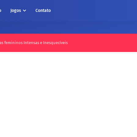
o
Jogos
Contato
as femininos Intensas e Inesquecíveis