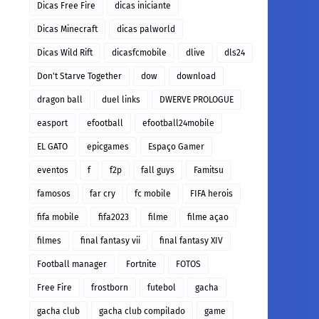
Dicas Free Fire
dicas iniciante
Dicas Minecraft
dicas palworld
Dicas Wild Rift
dicasfcmobile
dlive
dls24
Don't Starve Together
dow
download
dragon ball
duel links
DWERVE PROLOGUE
easport
efootball
efootball24mobile
EL GATO
epicgames
Espaço Gamer
eventos
f
f2p
fall guys
Famitsu
famosos
far cry
fc mobile
FIFA herois
fifa mobile
fifa2023
filme
filme açao
filmes
final fantasy vii
final fantasy XIV
Football manager
Fortnite
FOTOS
Free Fire
frostborn
futebol
gacha
gacha club
gacha club compilado
game